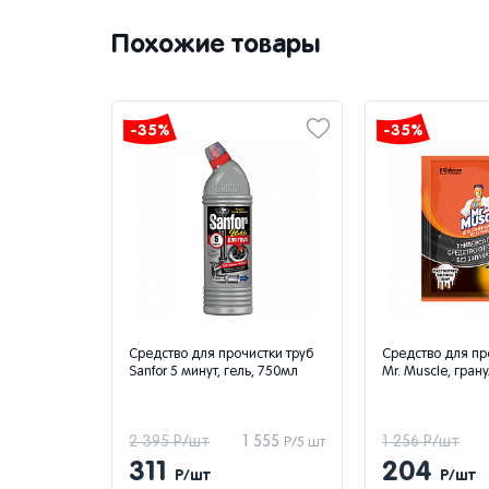
Похожие товары
-35%
-35%
очистки труб
Средство для прочиcтки труб
Средство для
гель, 750мл
Mr. Muscle, гранулы, 70г
канализацион
"Специалист",
1 555
1 256 Р/шт
816
1 764 Р/шт
Р/5 шт
Р/4 шт
204
96
Р/шт
Р/шт