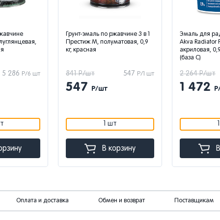
т-эмаль по ржавчине 3 в 1
Эмаль для радиаторов Garden
Г
стиж М, полуматовая, 0,9
Akva Radiator FINNCOLOR,
П
красная
акриловая, 0,9 л, бесцветная
0
(база С)
 Р/шт
547
2 264 Р/шт
1 472
1
Р/1 шт
Р/1 шт
47
1 472
Р/шт
Р/шт
1 шт
1 шт
В корзину
В корзину
Оплата и доставка
Обмен и возврат
Поставщикам