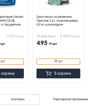
рунт-эмаль по ржавчине
Грунт-эмаль по ржавчине 3 в 1
рестиж 3 в 1, полуглянцевая,
Престиж М, полуматовая, 1,9 кг,
,9 кг, шоколадная
зеленая
0 668 Р/шт
6 930
1 752 Р/шт
1 139
Р/14 шт
Р/1 шт
495
1 139
Р/шт
Р/шт
14 шт
1 шт
В корзину
В корзину
Контакты
Партнерская программа