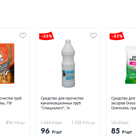
-35%
-35%
 прочистки
Средство для чистки труб от
Средство д
ных труб
засоров Grass Digger-
канализаци
 1л
Grannules, гранулы, 70 г
гранулах 9
4000014
1 152
131 Р/шт
85
62 Р/шт
Р/12 шт
Р/1 шт
85
40
Р/шт
Р/ш