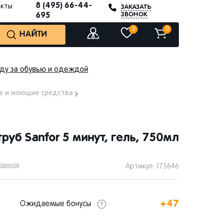
8 (495) 66-44-
акты
ЗАКАЗАТЬ
ЗВОНОК
695
0
0
НАЙТИ
оду за обувью и одеждой
е и моющие средства
руб Sanfor 5 минут, гель, 750мл
бранное
Артикул: 175646
+47
Ожидаемые бонусы