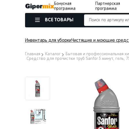
Бонусная
Партнерская
программа
программа
ВСЕ ТОВАРЫ
Инвентарь для уборки
Чистящие и моющие средс
Главная
Каталог
Бытовая и профессиональная х
Средство для прочистки труб Sanfor 5 минут, гель, 