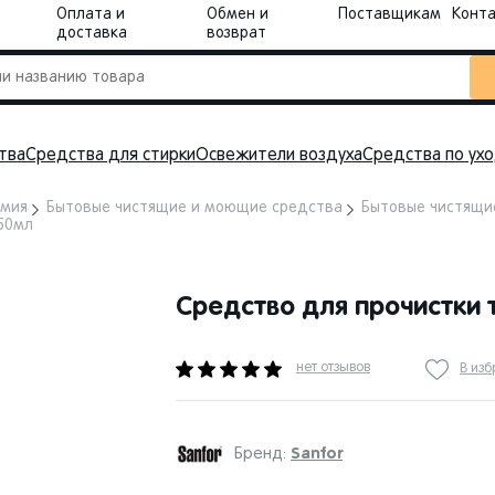
Оплата и
Обмен и
Поставщикам
Конт
доставка
возврат
тва
Средства для стирки
Освежители воздуха
Средства по ух
имия
Бытовые чистящие и моющие средства
Бытовые чистящи
750мл
Средство для прочистки т
нет отзывов
В из
Sanfor
Бренд: