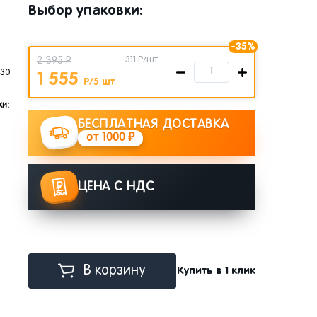
Выбор упаковки:
-35%
2 395 Р
311
Р/шт
+30
1 555
Р/5 шт
и:
БЕСПЛАТНАЯ ДОСТАВКА
от 1000 ₽
ЦЕНА С НДС
В корзину
Купить в 1 клик