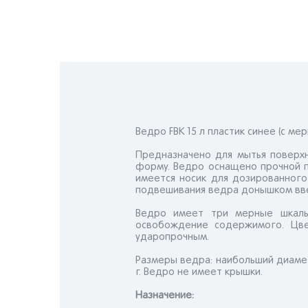
Ведро FBK 15 л пластик синее (с м
Предназначено для мытья поверхн
форму. Ведро оснащено прочной п
имеется носик для дозированного
подвешивания ведра донышком вв
Ведро имеет три мерные шкалы 
освобождение содержимого. Цве
ударопрочным.
Размеры ведра: наибольший диамет
г. Ведро не имеет крышки.
Назначениe: