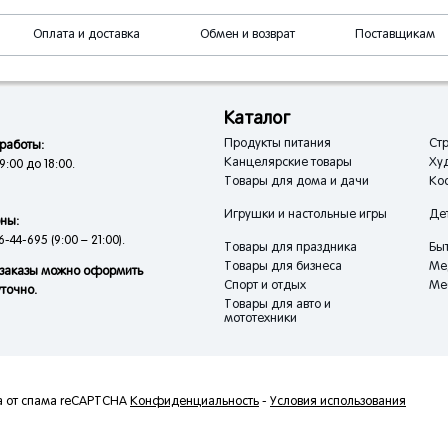
Оплата и доставка
Обмен и возврат
Поставщикам
Каталог
Продукты питания
Стр
работы:
Канцелярские товары
Ху
9:00 до 18:00.
Товары для дома и дачи
Кос
Игрушки и настольные игры
Де
ны:
6-44-695 (9:00 – 21:00).
Товары для праздника
Быт
Товары для бизнеса
Ме
заказы можно оформить
Спорт и отдых
Ме
уточно.
Товары для авто и
мототехники
а от спама reCAPTCHA
Конфиденциальность
-
Условия использования