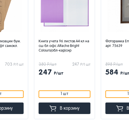
лизации бум.
Книга учета 96 листов А4 кл на
Фоторамка Em
фт самокл.
сш бл офс Attache Bright
арт. 75639
Сolours(обл-кар)сир
703
380 Р/шт
247
898 Р/шт
Р/1 шт
Р/1 шт
247
584
Р/шт
Р/ш
т
1 шт
орзину
В корзину
В