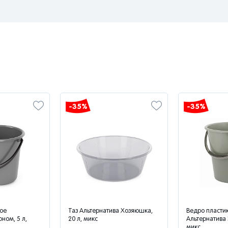
-35%
-35%
ое
Таз Альтернатива Хозяюшка,
Ведро пласти
ном, 5 л,
20 л, микс
Альтернатива 
микс