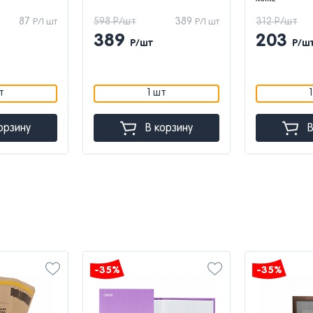
87
598 Р/шт
389
312 Р/шт
Р/1 шт
Р/1 шт
389
203
Р/шт
Р/ш
т
1 шт
орзину
В корзину
В
-35%
-35%