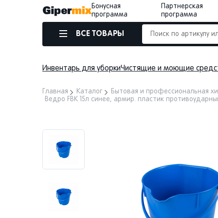
Бонусная
Партнерская
программа
программа
ВСЕ ТОВАРЫ
Инвентарь для уборки
Чистящие и моющие средс
Главная
Каталог
Бытовая и профессиональная х
Ведро FBK 15л синее, армир. пластик противоударный,