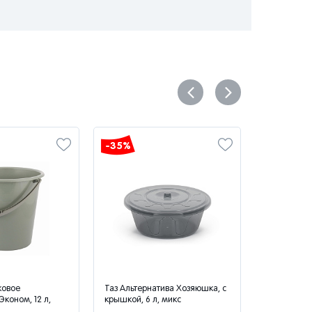
-35%
-35%
ковое
Таз Альтернатива Хозяюшка, с
Таз Альтер
Эконом, 12 л,
крышкой, 6 л, микс
крышкой, 10