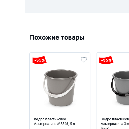
Похожие товары
-35%
-35%
оном, 10 л,
Ведро пластиковое
Ведро пластиков
Альтернатива М8546, 5 л
Альтернатива Эко
микс