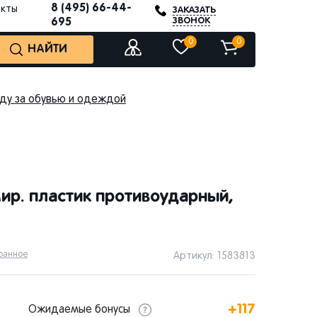
8 (495) 66-44-
акты
ЗАКАЗАТЬ
ЗВОНОК
695
0
0
НАЙТИ
оду за обувью и одеждой
мир. пластик противоударный,
бранное
Артикул: 1583813
+117
Ожидаемые бонусы