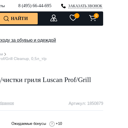
8 (495) 66-44-695
кты
ЗАКАЗАТЬ ЗВОНОК
0
НАЙТИ
уходу за обувью и одеждой
ни
/Grill Cleanup, 0,5л_т/р
чистки гриля Luscan Prof/Grill
збранное
Артикул: 1850879
Ожидаемые бонусы
+10