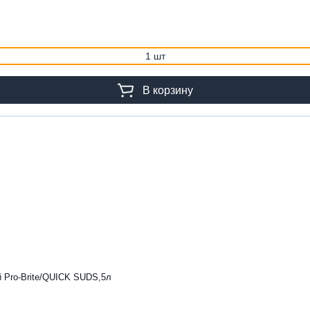
1 шт
В корзину
й Pro-Brite/QUICK SUDS,5л