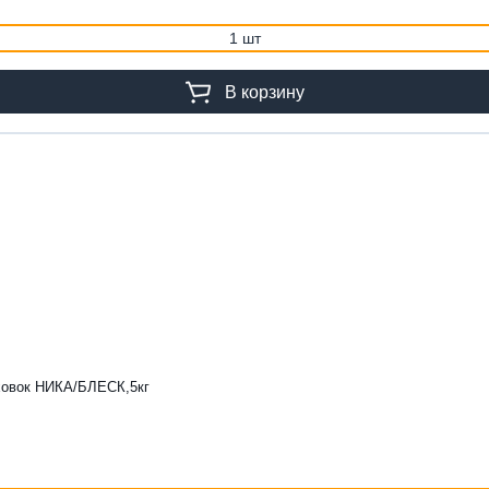
1 шт
В корзину
уховок НИКА/БЛЕСК,5кг