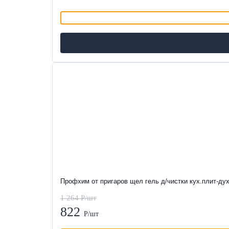
-35%
Профхим от пригаров щел гель д/чистки кух.плит-д
1 264 Р/шт
822
Р/шт