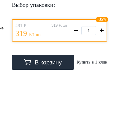
Выбор упаковки:
-35%
491 Р
319
Р/шт
ие
319
Р/1 шт
В корзину
Купить в 1 клик