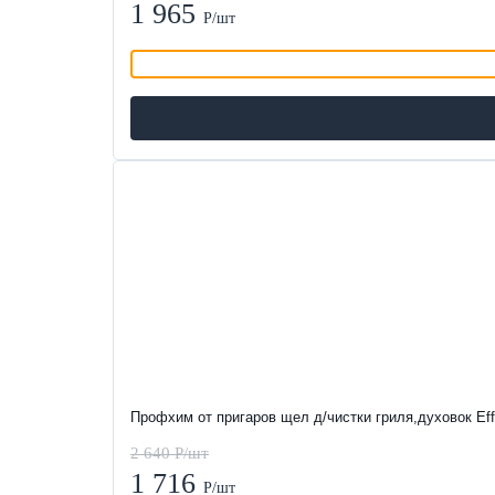
1 965
Р/шт
-35%
Профхим от пригаров щел д/чистки гриля,духовок Ef
2 640 Р/шт
1 716
Р/шт