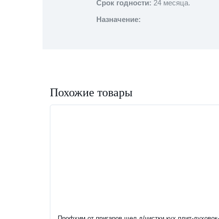
Срок годности:
24 месяца.
Назначениe:
Похожие товары
-35%
Профхим от пригаров щел д/чистки кух.плит-духовок-