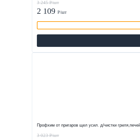
3 245 Р/шт
2 109
Р/шт
-35%
Профхим от пригаров щел усил. д/чистки гриля,пече
3 023 Р/шт