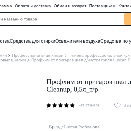
грамма
Оплата и доставка
Обмен и возврат
Поставщикам
Конта
ства
Средства для стирки
Освежители воздуха
Средства по 
имия
Профессиональная химия
Гигиена профессиональной кух
уховых шкафов
Профхим от пригаров щел д/чистки гриля Luscan Prof
Профхим от пригаров щел д/
Cleanup, 0,5л_т/р
нет отзывов
В и
Бренд:
Luscan Professional