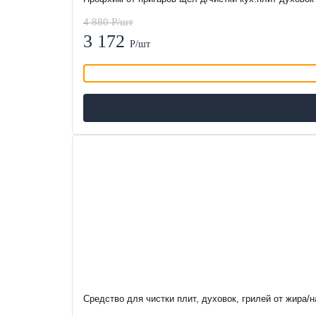
4 880 Р/шт
3 172
Р/шт
-35%
Средство для чистки плит, духовок, грилей от жира/