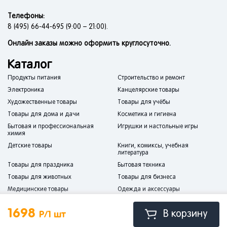
Телефоны:
8 (495) 66-44-695 (9:00 – 21:00).
Онлайн заказы можно оформить круглосуточно.
Каталог
Продукты питания
Строительство и ремонт
Электроника
Канцелярские товары
Художественные товары
Товары для учёбы
Товары для дома и дачи
Косметика и гигиена
Бытовая и профессиональная
Игрушки и настольные игры
химия
Детские товары
Книги, комиксы, учебная
литература
Товары для праздника
Бытовая техника
Товары для животных
Товары для бизнеса
Медицинские товары
Одежда и аксессуары
Спорт и отдых
Мебель
1698
В корзину
Р/1 шт
Сантехника
Товары для авто и мототехники