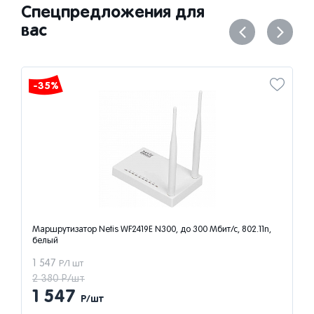
Спецпредложения для
вас
-35%
Маршрутизатор Netis WF2419E N300, до 300 Мбит/с, 802.11n,
белый
1 547
Р/1 шт
2 380 Р/шт
1 547
Р/шт