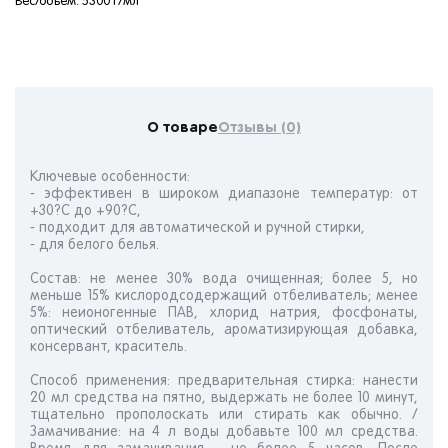
Вес/объем: 5300 г/мл
О товаре
Отзывы (0)
Ключевые особенности:
- эффективен в широком диапазоне температур: от
+30?C до +90?C,
- подходит для автоматической и ручной стирки,
- для белого белья.
Состав: не менее 30% вода очищенная; более 5, но
меньше 15% кислородсодержащий отбеливатель; менее
5%: неионогенные ПАВ, хлорид натрия, фосфонаты,
оптический отбеливатель, ароматизирующая добавка,
консервант, краситель.
Способ применения: предварительная стирка: нанести
20 мл средства на пятно, выдержать не более 10 минут,
тщательно прополоскать или стирать как обычно. /
Замачивание: на 4 л воды добавьте 100 мл средства.