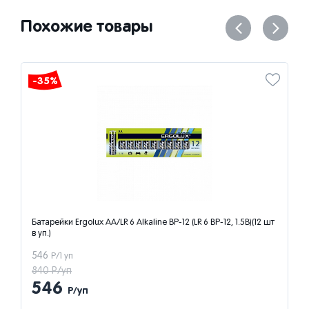
Похожие товары
-35%
Батарейки Ergolux AA/LR 6 Alkaline BP-12 (LR 6 BP-12, 1.5В)(12 шт
в уп.)
546
Р/1 уп
840 Р/уп
546
Р/уп