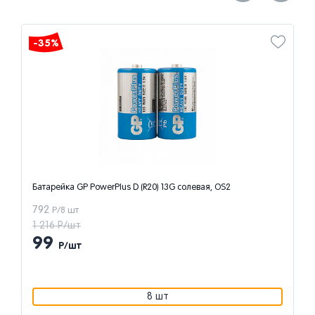
-35%
Батарейка GP PowerPlus D (R20) 13G солевая, OS2
792
Р/8 шт
1 216 Р/шт
99
Р/шт
8 шт