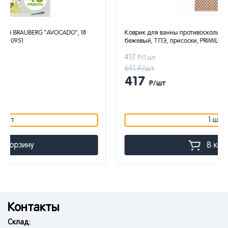
Коврик для ванны противоскользящий 66х36см, "Мозаика",
бежевый, ТПЭ, присоски, PRIMILA, 700387
417
Р/1 шт
641 Р/шт
417
Р/шт
1 шт
В корзину
Контакты
Склад: