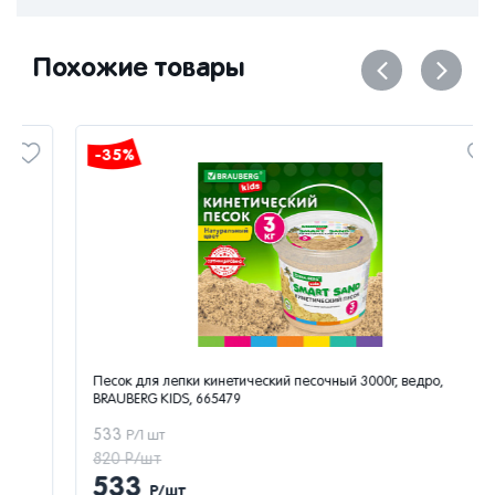
Похожие товары
-35%
Песок для лепки кинетический песочный 3000г, ведро,
BRAUBERG KIDS, 665479
533
Р/1 шт
820 Р/шт
533
Р/шт