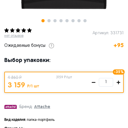
Артикул: 331731
нет отзывов
+95
Ожидаемые бонусы
Выбор упаковки:
-35%
4 860 Р
3159
Р/шт
3 159
Р/1 шт
Attache
Бренд:
Вид изделия:
папка-портфель