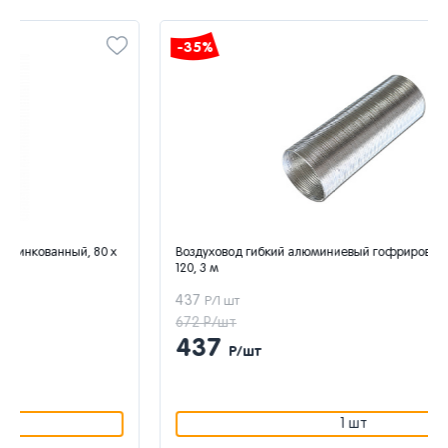
-35%
Воздуховод гибкий алюминиевый гофрированный Era 12ВА, D
120, 3 м
437
Р/1 шт
672 Р/шт
437
Р/шт
1 шт