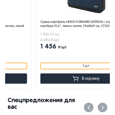
Сумка портфель HEIKKI FORWARD (ХЕЙКИ) с отделением для
ноутбука 15,6", темно-синяя, 29х40х9 см, 272612
1 456
Р/1 шт
2 240 Р/шт
1 456
Р/шт
1 шт
В корзину
Спецпредложения для
вас