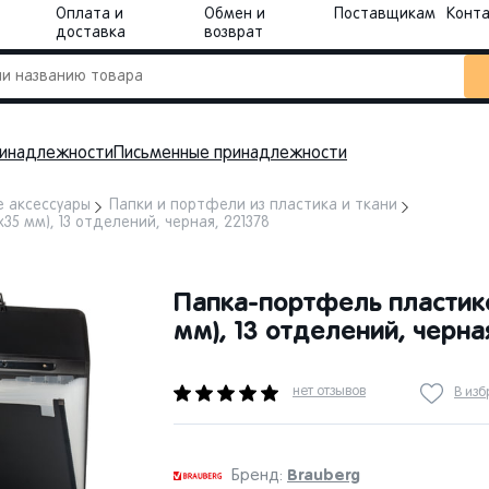
Оплата и
Обмен и
Поставщикам
Конт
доставка
возврат
инадлежности
Письменные принадлежности
 аксессуары
Папки и портфели из пластика и ткани
5 мм), 13 отделений, черная, 221378
Папка-портфель пластик
мм), 13 отделений, черна
нет отзывов
В из
Brauberg
Бренд: