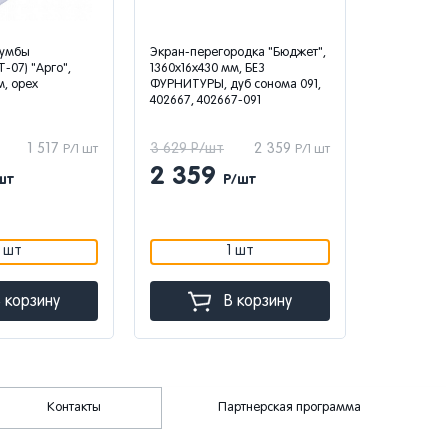
тумбы
Экран-перегородка "Бюджет",
Экран-пере
Т-07) "Арго",
1360х16х430 мм, БЕЗ
1200х16х430
м, орех
ФУРНИТУРЫ, дуб сонома 091,
ФУРНИТУРЫ
402667, 402667-091
402666, 40
1 517
3 629 Р/шт
2 359
3 179 Р/ш
Р/1 шт
Р/1 шт
2 359
2 06
шт
Р/шт
1 шт
1 шт
 корзину
В корзину
Контакты
Партнерская программа