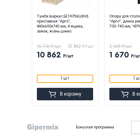
е прямые,
Тумба (каркас БЕЗ КРЫШКИ)
Опора для столо
ветов,
приставная "Арго",
"Арго", длина ре
рти, ОСТРОВ
440х600х740 мм, 4 ящика,
700-740 мм, ЧЕР
замок, ясень шимо
181
16 710 Р/шт
10 862
2 569 Р/шт
Р/1 шт
Р/1 шт
10 862
1 670
Р/шт
Р/ш
1 шт
1 ш
зину
В корзину
В к
Бонусная программа