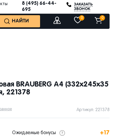
8 (495) 66-44-
акты
ЗАКАЗАТЬ
ЗВОНОК
695
0
0
НАЙТИ
овая BRAUBERG А4 (332х245х35
я, 221378
бранное
Артикул: 221378
+17
Ожидаемые бонусы