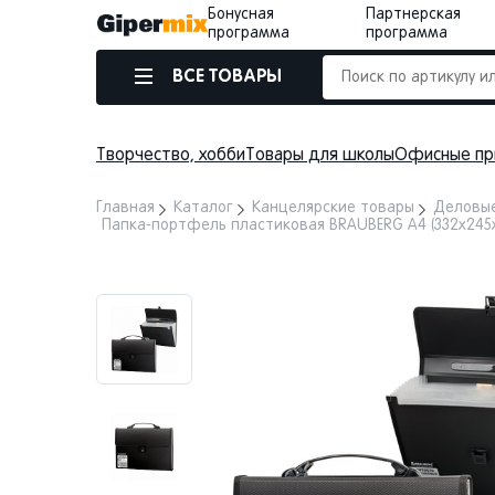
Бонусная
Партнерская
программа
программа
ВСЕ ТОВАРЫ
Творчество, хобби
Товары для школы
Офисные пр
Главная
Каталог
Канцелярские товары
Деловые
Папка-портфель пластиковая BRAUBERG А4 (332х245х3