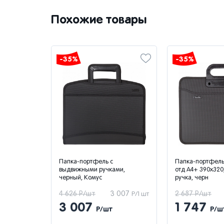
Похожие товары
-35%
-35%
аст.
Папка-портфель с
Папка-портфель 
мм синий
выдвижными ручками,
отд А4+ 390x320,
черный, Комус
ручка, черн
260
4 626 Р/шт
3 007
2 687 Р/шт
Р/1 шт
Р/1 шт
3 007
1 747
Р/шт
Р/ш