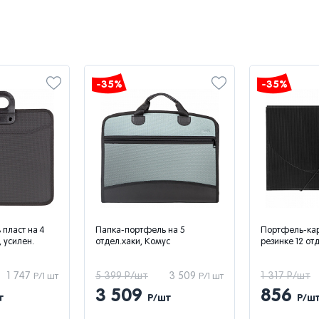
-35%
-35%
пласт на 4
Папка-портфель на 5
Портфель-кар
 усилен.
отдел.хаки, Комус
резинке 12 от
1 747
5 399 Р/шт
3 509
1 317 Р/шт
Р/1 шт
Р/1 шт
3 509
856
т
Р/шт
Р/ш