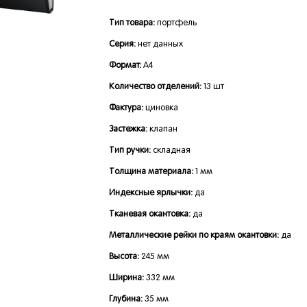
Тип товара:
портфель
Серия:
нет данных
Формат:
А4
Количество отделений:
13 шт
Фактура:
циновка
Застежка:
клапан
Тип ручки:
складная
Толщина материала:
1 мм
Индексные ярлычки:
да
Тканевая окантовка:
да
Металлические рейки по краям окантовки:
да
Высота:
245 мм
Ширина:
332 мм
Глубина:
35 мм