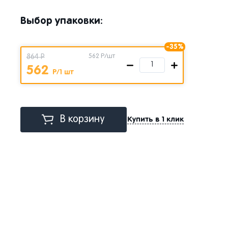
Выбор упаковки:
-35%
864 Р
562
Р/шт
562
Р/1 шт
В корзину
Купить в 1 клик