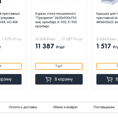
в приставных
Каркас стола письменного
Крышка для 
гулировки
"Приоритет" (1600х900х750
приставной (А
НАЯ, АО-404
мм), кронберг, К-902, К-902
440х600х22 м
кронберг
1 670
17 518 Р/шт
11 387
2 334 Р/шт
Р/1 шт
Р/1 шт
11 387
1 517
т
Р/шт
Р/
т
1 шт
орзину
В корзину
В
Оплата и доставка
Обмен и возврат
Поставщикам