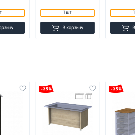
т
1 шт
орзину
В корзину
В
-35%
-35%