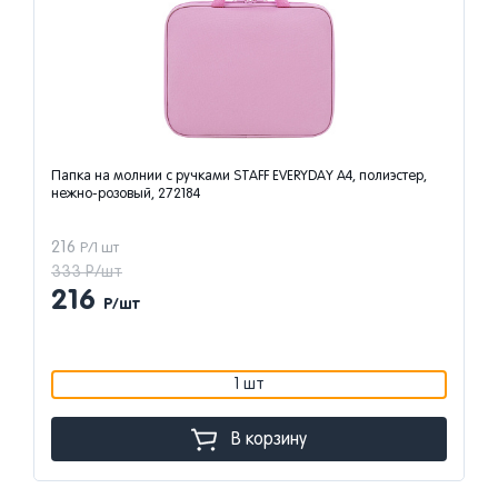
Папка на молнии с ручками STAFF EVERYDAY А4, полиэстер,
нежно-розовый, 272184
216
Р/1 шт
333 Р/шт
216
Р/шт
1 шт
В корзину