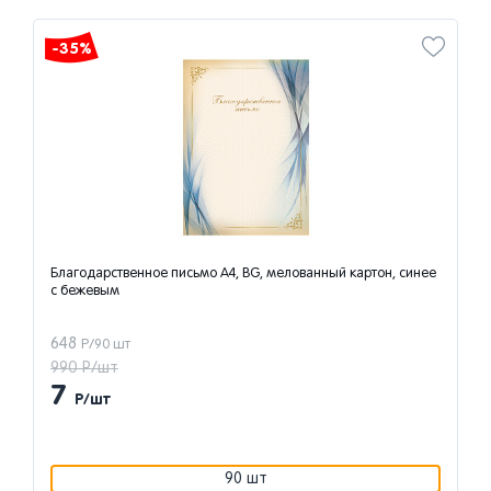
-35%
Благодарственное письмо А4, BG, мелованный картон, синее
с бежевым
648
Р/90 шт
990 Р/шт
7
Р/шт
90 шт