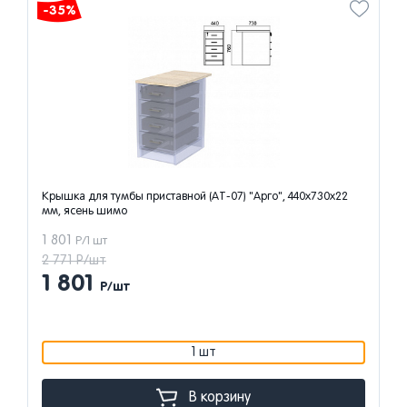
-35%
Крышка для тумбы приставной (АТ-07) "Арго", 440х730х22
мм, ясень шимо
1 801
Р/1 шт
2 771 Р/шт
1 801
Р/шт
1 шт
В корзину