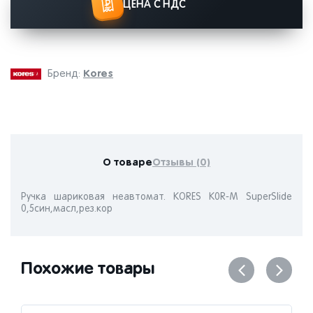
ЦЕНА С НДС
Kores
Бренд:
О товаре
Отзывы (0)
Ручка шариковая неавтомат. KORES K0R-M SuperSlide
0,5син,масл,рез.кор
Похожие товары