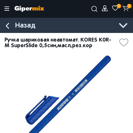
0
0
Назад
Ручка шариковая неавтомат. KORES K0R-
M SuperSlide 0,5син,масл,рез.кор