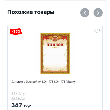
Похожие товары
-35%
Диплом с бронзой,А4,КЖ-478,КЖ-478,15шт/уп.
367
Р/1 уп
565 Р/уп
367
Р/уп