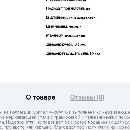
Подходит под логотип:
да
Вид товара:
ручка шариковая
Цвет чернил:
черный
Механизм:
поворотный
Диаметр ручки:
10,6 мм
Диаметр пишущего узла:
1,0 мм
О товаре
Отзывы (0)
ker из коллекции Sonnet ARROW GT выполнена из нержавеюще
 из нержавеющей стали с гравировкой и гальваническим покры
а. Изделие отлично подойдёт в качестве подарка как для колл
е, планшете или кармане благодаря прочному клипу из нер