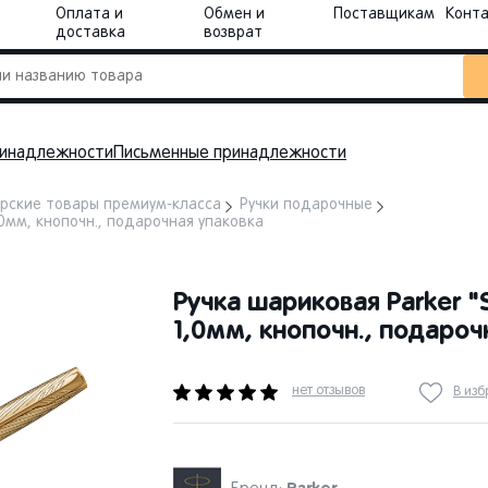
Оплата и
Обмен и
Поставщикам
Конт
доставка
возврат
инадлежности
Письменные принадлежности
рские товары премиум-класса
Ручки подарочные
,0мм, кнопочн., подарочная упаковка
Ручка шариковая Parker 
1,0мм, кнопочн., подароч
нет отзывов
В из