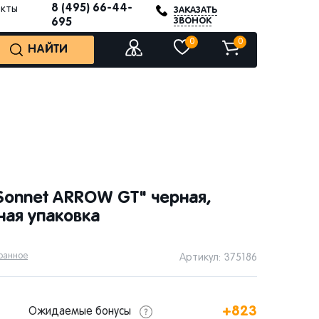
8 (495) 66-44-
акты
ЗАКАЗАТЬ
ЗВОНОК
695
0
0
НАЙТИ
"Sonnet ARROW GT" черная,
ная упаковка
бранное
Артикул: 375186
+823
Ожидаемые бонусы