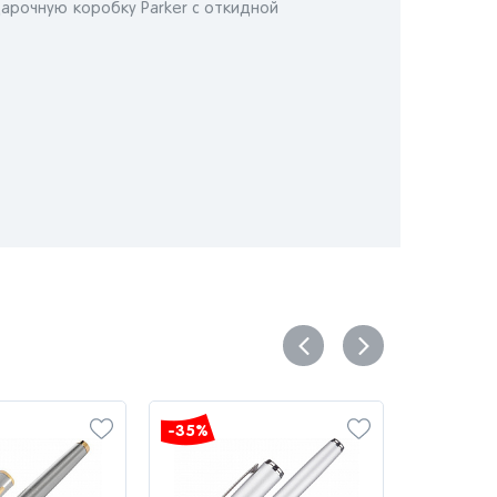
дарочную коробку Parker c откидной
-35%
-35%