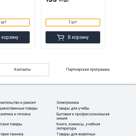
Р/шт
Р/
1 шт
1 шт
 корзину
В корзину
Контакты
Партнерская программа
оительство и ремонт
Электроника
дожественные товары
Товары для учёбы
метика и гигиена
Бытовая и профессиональная
химия
тские товары
Книги, комиксы, учебная
литература
овая техника
Товары для животных