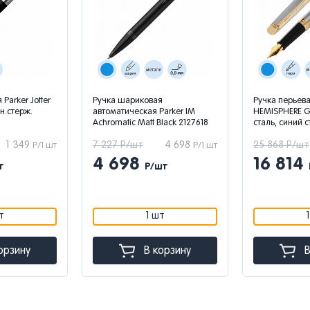
Parker Jotter
Ручка шариковая
Ручка перье
ин.стерж.
автоматическая Parker IM
HEMISPHERE G
Achromatic Matt Black 2127618
сталь, cиний с
1 349
7 227 Р/шт
4 698
25 868 Р/шт
Р/1 шт
Р/1 шт
4 698
16 814
т
Р/шт
т
1 шт
орзину
В корзину
В