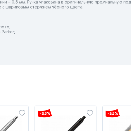
инии – 0,8 мм. Ручка упакована в оригинальную премиальную по
е с шариковым стержнем чёрного цвета.
лото;
 Parker;
-35%
-35%