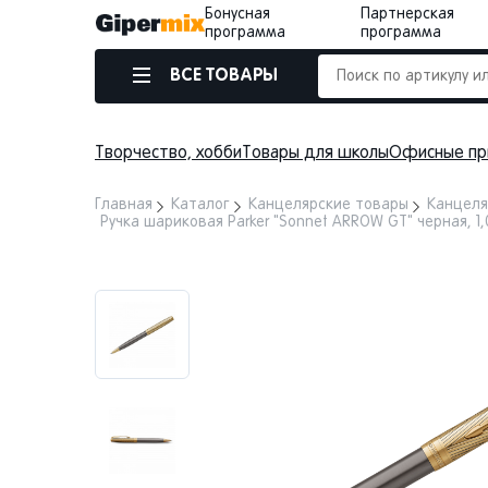
Бонусная
Партнерская
программа
программа
ВСЕ ТОВАРЫ
Творчество, хобби
Товары для школы
Офисные пр
Главная
Каталог
Канцелярские товары
Канцеля
Ручка шариковая Parker "Sonnet ARROW GT" черная, 1