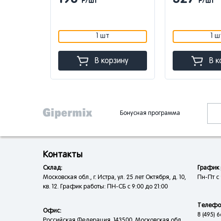
Р/шт
Р/шт
1 шт
1 ш
зину
В корзину
В к
Бонусная программа
Контакты
Склад:
График 
Московская обл., г. Истра, ул. 25 лет Октября, д. 10,
Пн-Пт с 
кв. 12. График работы: ПН-СБ с 9:00 до 21:00
Телефо
Офис:
8 (495) 6
Российская Федерация, 143500, Московская обл.,