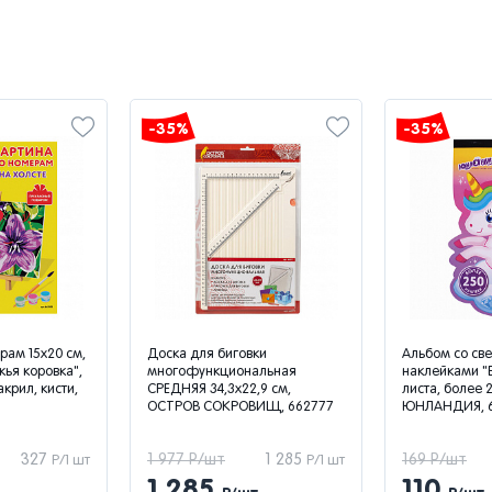
-35%
-35%
рам 15х20 см,
Доска для биговки
Альбом со с
я коровка",
многофункциональная
наклейками "Е
крил, кисти,
СРЕДНЯЯ 34,3х22,9 см,
листа, более 2
ОСТРОВ СОКРОВИЩ, 662777
ЮНЛАНДИЯ, 
327
1 977 Р/шт
1 285
169 Р/шт
Р/1 шт
Р/1 шт
1 285
110