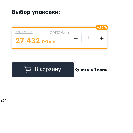
Выбор упаковки:
-35%
42 203 Р
27432
Р/шт
27 432
Р/1 шт
В корзину
Купить в 1 клик
8264