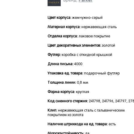
Parker
Бренд:
Цвет корпуса:
жемчужно-серый
Материал корпуса:
нержавеющая сталь
Отделка корпуса:
лаковое покрытие
Цвет декоративных элементов:
золотой
Футляр:
коробка с откидной крышкой
Длина письма:
4000
Упаковка ед. товара:
подарочный футляр
Толщина линии:
0,8 мм
Форма корпуса:
круглая
Код сменного стержня:
241798, 241796, 241797, 27
Клип:
нержавеющая сталь с гальваническим
покрытием из золота
Наличие штрихкода на ед. товара:
есть
Морозоустойчивость:
да