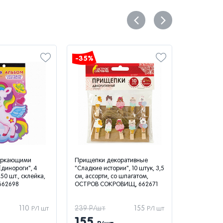
-35%
-35%
веркающими
Прищепки декоративные
Светящиеся
динороги", 4
"Сладкие истории", 10 штук, 3,5
палочки-б
50 шт., склейка,
см, ассорти, со шпагатом,
ЮНЛАНДИЯ,
662698
ОСТРОВ СОКРОВИЩ, 662671
тубе, ассор
110
239 Р/шт
155
190 Р/шт
Р/1 шт
Р/1 шт
155
124