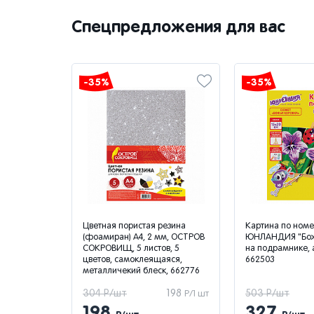
Спецпредложения для вас
-35%
-35%
 "Арго",
Цветная пористая резина
Картина по номе
ерый
(фоамиран) А4, 2 мм, ОСТРОВ
ЮНЛАНДИЯ "Божь
СОКРОВИЩ, 5 листов, 5
на подрамнике, а
цветов, самоклеящаяся,
662503
металличекий блеск, 662776
9 172
304 Р/шт
198
503 Р/шт
Р/1 шт
Р/1 шт
198
327