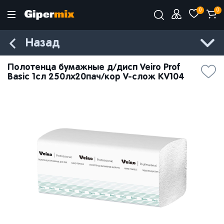
0
0
Назад
Полотенца бумажные д/дисп Veiro Prof
Basic 1сл 250лx20пач/кор V-слож KV104