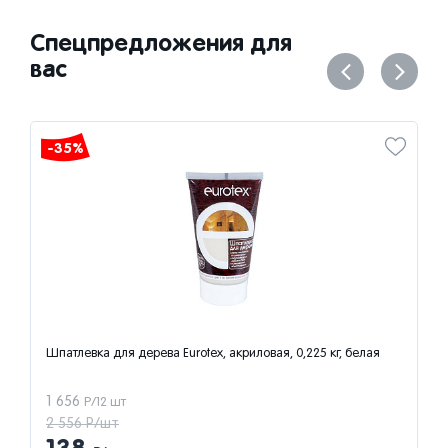
Спецпредложения для
вас
-35%
ка для дерева Eurotex, акриловая, 0,225 кг, белая
Кисть круглая
ручка, 25 мм
288
/12 шт
Р/12 шт
Р/шт
444 Р/шт