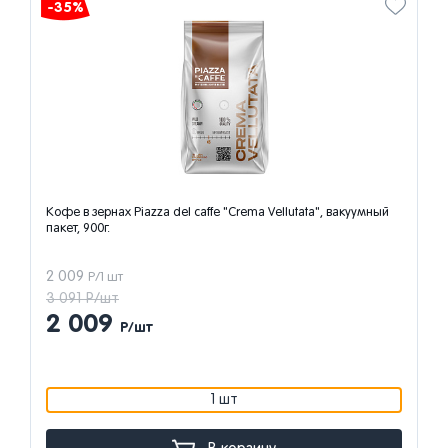
-35%
Кофе в зернах Piazza del caffe "Crema Vellutata", вакуумный
пакет, 900г.
2 009
Р/1 шт
3 091 Р/шт
2 009
Р/шт
1 шт