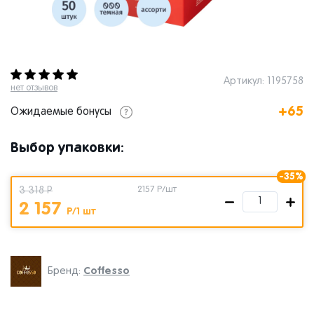
Артикул: 1195758
нет отзывов
+65
Ожидаемые бонусы
Выбор упаковки:
-35%
3 318 Р
2157
Р/шт
2 157
Р/1 шт
Coffesso
Бренд: