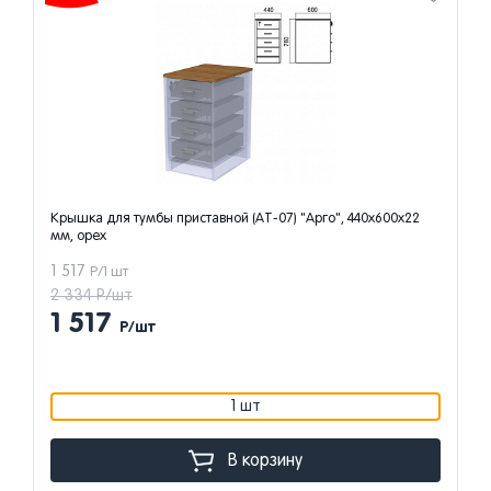
 приставной (АТ-07) "Арго", 440х600х22
Тумба-креденция (карка
(1200х446х600 мм), кронб
12 292
Р/1 шт
18 911 Р/шт
12 292
Р/шт
1 шт
В корзину