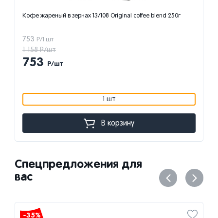
ee blend 250г
Кофе в зернах ЖОКЕЙ "Традиционный", 800 г, 19
1 148
Р/1 шт
1 766 Р/шт
1 148
Р/шт
1 шт
В корзину
Спецпредложения для
вас
-35%