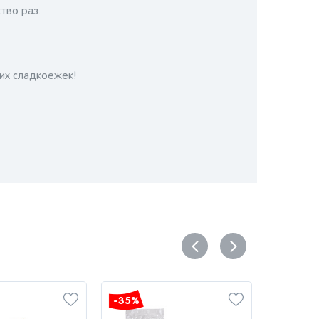
тво раз.
их сладкоежек!
-35%
-35%