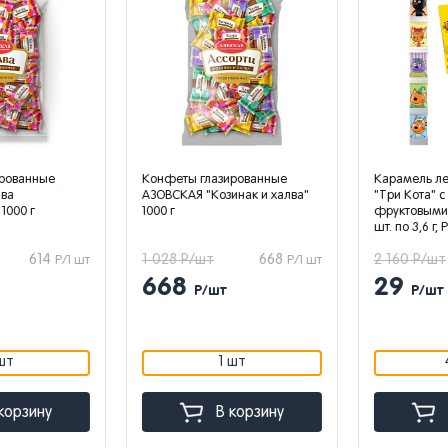
ованные
Конфеты глазированные
Карамель ле
а
АЗОВСКАЯ "Козинак и халва"
"Три Кота" с 
000 г
1000 г
фруктовыми в
шт. по 3,6 г, PT
614
1 028 Р/шт
668
2 160 Р/шт
Р/1 шт
Р/1 шт
668
29
Р/шт
Р/шт
т
1 шт
4
орзину
В корзину
В