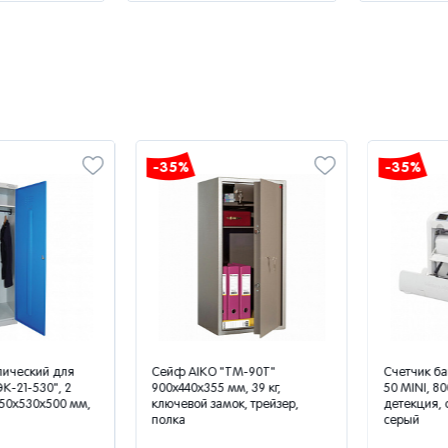
-35%
-35%
еский для
Сейф AIKO "ТМ-90Т"
Счетчик банк
1-530", 2
900х440х355 мм, 39 кг,
50 MINI, 800 
х530х500 мм,
ключевой замок, трейзер,
детекция, фас
полка
серый