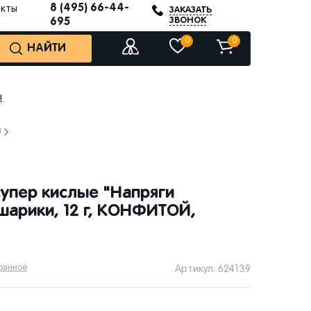
8 (495) 66-44-
акты
ЗАКАЗАТЬ
ЗВОНОК
695
0
0
НАЙТИ
ы
ы
упер кислые "Напряги
шарики, 12 г, КОНФИТОЙ,
бранное
Артикул: 624139