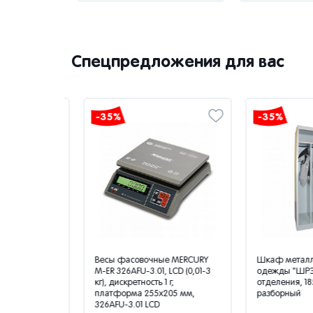
Спецпредложения для вас
-35%
-35%
ORS
Весы фасовочные MERCURY
Шкаф металлич
нот/мин.,
M-ER 326AFU-3.01, LCD (0,01-3
одежды "ШРЭК-2
вка, SYS-
кг), дискретность 1 г,
отделения, 1850
платформа 255x205 мм,
разборный
326AFU-3.01 LCD