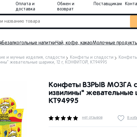
Оплата и
Обмен и
Поставщикам
Конт
доставка
возврат
я
Безалкогольные напитки
Чай, кофе, какао
Молочные продукт
ие и мучные изделия, сладости
Конфеты и сладости
Конфет
ины" жевательные шарики, 12 г, КОНФИТОЙ, КТ94995
Конфеты ВЗРЫВ МОЗГА с
извилины" жевательные 
КТ94995
нет отзывов
В из