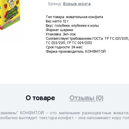
Взрыв мозга
Бренд:
Тип товара: жевательная конфета
Вес нетто: 12 г
Вкус: голубики, клубники и колы
Формат: шарики
Упаковка: Зип-лок
Соответствует требованиям ГОСТа: ТР ТС 021/2011,
ТС 022/2011, ТР ТС 029/2012
Срок годности: 24 мес.
Фирма-производитель: КОНФИТОЙ
О товаре
Отзывы (0)
извилины" КОНФИТОЙ – это маленькие разноцветные жевате
 Необычно выглядит текстура конфет – она напоминает кору го