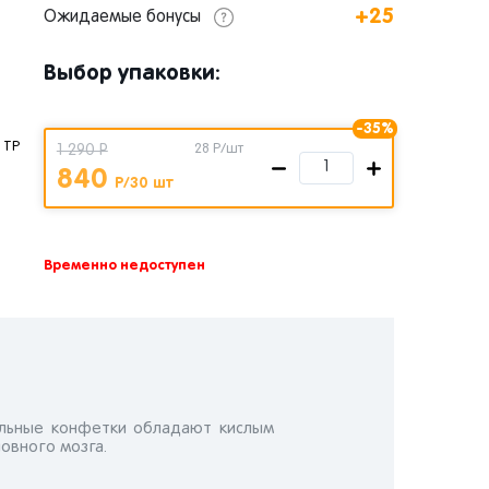
+25
Ожидаемые бонусы
Выбор упаковки:
-35%
 ТР
1 290 Р
28
Р/шт
840
Р/30 шт
Временно недоступен
льные конфетки обладают кислым
ловного мозга.