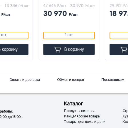
13 346
47 646 Р/шт
30 970
29 192 Р/шт
Р/1 шт
Р/1 шт
30 970
18 97
/шт
Р/шт
т
1 шт
орзину
В корзину
В
Оплата и доставка
Обмен и возврат
Поставщикам
Каталог
Продукты питания
Стр
работы:
Канцелярские товары
Ху
9:00 до 18:00.
Товары для дома и дачи
Кос