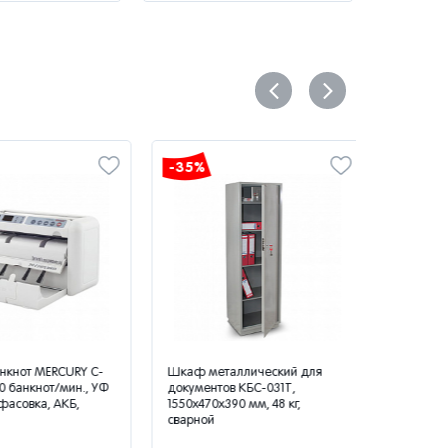
-35%
-35%
нот MERCURY C-
Шкаф металлический для
Весы торг
банкнот/мин., УФ
документов КБС-031Т,
326AC-15.2 L
овка, АКБ,
1550х470х390 мм, 48 кг,
дискретнос
сварной
325x230 мм