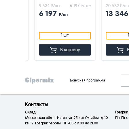
 555
9 534 Р/шт
6 197
20 532 Р/шт
Р/1 шт
Р/1 шт
6 197
13 346
Р/шт
Р
1 шт
1 ш
зину
В корзину
В к
Бонусная программа
Контакты
Склад:
График 
Московская обл., г. Истра, ул. 25 лет Октября, д. 10,
Пн-Пт с 
кв. 12. График работы: ПН-СБ с 9:00 до 21:00