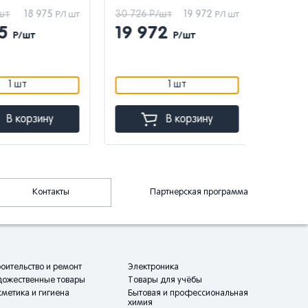
18 975
30 726 Р/шт
19 972
6 894 Р/ш
Р/1 шт
Р/1 шт
5
19 972
4 48
Р/шт
Р/шт
1 шт
1 шт
 корзину
В корзину
Контакты
Партнерская программа
оительство и ремонт
Электроника
дожественные товары
Товары для учёбы
метика и гигиена
Бытовая и профессиональная
химия