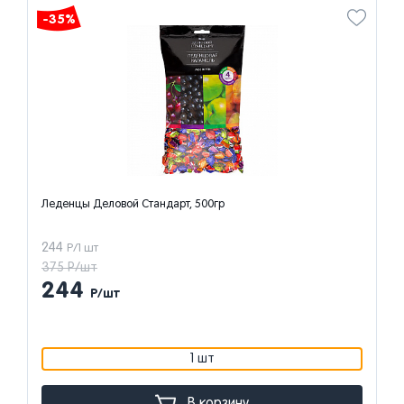
-35%
Леденцы Деловой Стандарт, 500гр
244
Р/1 шт
375 Р/шт
244
Р/шт
1 шт
В корзину