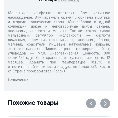
О товаре
Отзывы (0)
Маленькие конфетки доставят Вам истинное
наслаждение. Эту карамель оценят любители экзотики
и жарких тропических стран. Мы собрали в одной
коллекции яркие и неповторимые вкусы банана,
апельсина, ананаса и малины. Состав: сахар, сироп
мальтозный, регулятор кислотности — кислота
лимонная, ароматизаторы (ананас, апельсин, банан,
малина), красители пищевые натуральные (кармин,
экстракт паприки). Пищевая ценность: жиров — 0.1 г,
углеводов — 97.0. Энергетическая ценность: 390
ккал/1650 кДж. Срок хранения от даты производства 12
месяцев. Хранить при температуре 18±3ºС и
относительной влажности воздуха не более 75%. Вес: 6
кг. Страна производства: Россия.
Назначениe:
Похожие товары