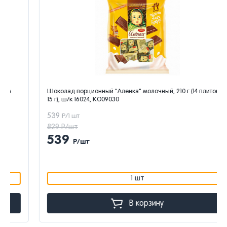
Шоколад порционный "Аленка" молочный, 210 г (14 плиток по
15 г), ш/к 16024, КО09030
539
Р/1 шт
829 Р/шт
539
Р/шт
1 шт
В корзину