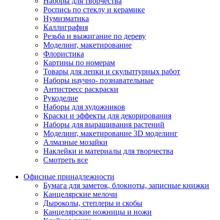
Наборы для творчества
Роспись по стеклу и керамике
Нумизматика
Каллиграфия
Резьба и выжигание по дереву
Моделинг, макетирование
Флористика
Картины по номерам
Товары для лепки и скульптурных работ
Наборы научно- познавательные
Антистресс раскраски
Рукоделие
Наборы для художников
Краски и эффекты для декорирования
Наборы для выращивания растений
Моделинг, макетирование 3D моделинг
Алмазные мозайки
Наклейки и материалы для творчества
Смотреть все
Офисные принадлежности
Бумага для заметок, блокноты, записные книжки
Канцелярские мелочи
Дыроколы, степлеры и скобы
Канцелярские ножницы и ножи