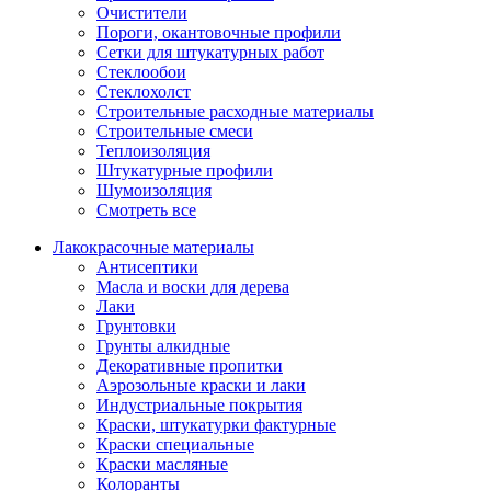
Очистители
Пороги, окантовочные профили
Сетки для штукатурных работ
Стеклообои
Стеклохолст
Строительные расходные материалы
Строительные смеси
Теплоизоляция
Штукатурные профили
Шумоизоляция
Смотреть все
Лакокрасочные материалы
Антисептики
Масла и воски для дерева
Лаки
Грунтовки
Грунты алкидные
Декоративные пропитки
Аэрозольные краски и лаки
Индустриальные покрытия
Краски, штукатурки фактурные
Краски специальные
Краски масляные
Колоранты