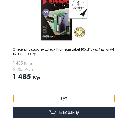
Этикетки самоклеящиеся Promega Label 105х148мм 4 шт/л А4
п/глян (100л/уп)
1 485
Р/1 уп
2 285 Р/уп
1 485
Р/уп
1 уп
В корзину