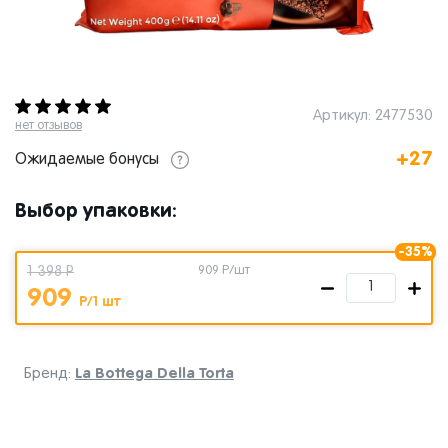
Артикул: 2477530
нет отзывов
+27
Ожидаемые бонусы
Выбор упаковки:
-35%
1 398 Р
909
Р/шт
909
Р/1 шт
La Bottega Della Torta
Бренд: