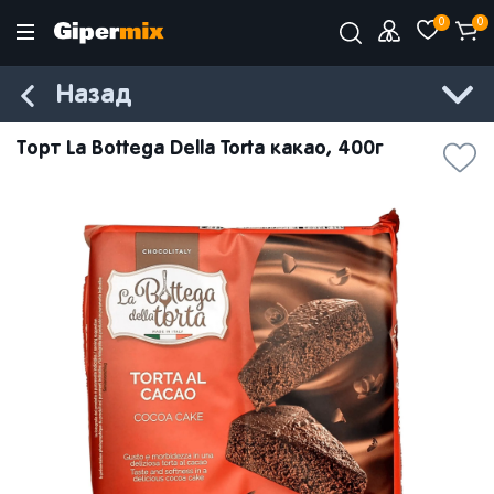
0
0
Назад
Торт La Bottega Della Torta какао, 400г