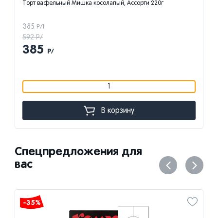
Торт вафельный Мишка косолапый, Ассорти 220г
385
Р/1
592 Р/
385
Р/
1
В корзину
Спецпредложения для
вас
-35%