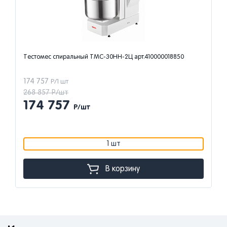
Тестомес спиральный ТМС-30НН-2Ц арт.410000018850
174 757
Р/1 шт
268 857 Р/шт
174 757
Р/шт
1 шт
В корзину