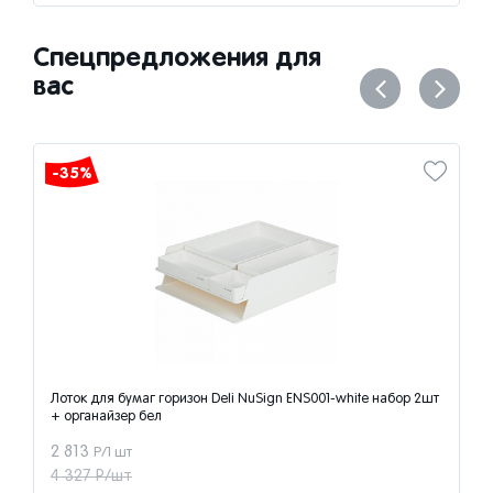
Спецпредложения для
вас
-35%
Лоток для бумаг горизон Deli NuSign ENS001-white набор 2шт
+ органайзер бел
2 813
Р/1 шт
4 327 Р/шт