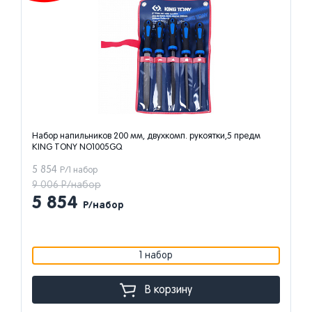
Набор напильников 200 мм, двухкомп. рукоятки,5 предм
KING TONY NO1005GQ
5 854
Р/1 набор
9 006 Р/набор
5 854
Р/набор
1 набор
В корзину