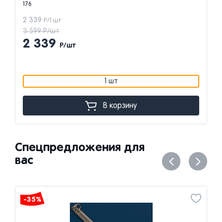
176
2 339
Р/1 шт
3 599 Р/шт
2 339
Р/шт
1 шт
В корзину
Спецпредложения для
вас
-35%