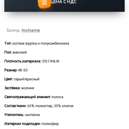
ЦЕНА С НДС
NoName
Бренд:
Тип:
костюм (куртка и полукомбинезон)
Пол:
женский
Плотность материала:
210 Г/КВ.М
Размер:
48-50
Цвет:
серый/красный
Застёжка:
молния
Светоотражающий элемент:
полоса
Состав ткани:
65% полиэстер, 35% хлопок
Утеплитель:
синтепон
Материал подкладки:
полиэфир