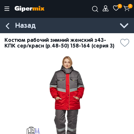
0
0
Назад
Костюм рабочий зимний женский з43-
КПК сер/красн (р.48-50) 158-164 (серия З)