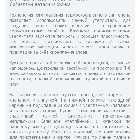
Добавлены детали из флиса.
Технология изготовления термоскреплённого синтепона
позволяет использовать данный утеплитель для
создания более тонких изделий с сохранением
термозащитных свойств. Важными преимуществами
утеплителя являются лёгкость и хорошая пластичность,
что улучшает подвижность в костюме. А также
исключение миграции волокна через ткани верха и
подкладки за счёт скреплёния слоев.
Куртка с притачной утепляющей подкладкой, съёмным
капюшоном, центральной застёжкой на тракторную Т-8
двух замковую молнию, закрытую планкой c застёжкой
на кнопки, планкой под молнию, кулиской по талии и
низу.
На верхней полочке куртки накладной карман с
клапаном и липучкой. На нижней полочке накладной
карман на подкладке из флиса с утеплённым клапаном
и наклонным входом. Рукав с притачной манжетой с
эластичной лентой. Внутренние трикотажные
напульсники. Капюшон утеплённый, с кулиской по
лицевому вырезу. Подбородочная часть с застёжкой на
контактную ленту. Капюшон съёмный, по низу молния
для пристёгивания к куртке. Кулиска по линии талии и