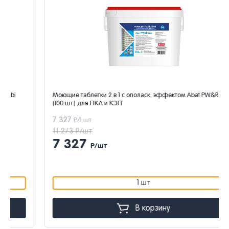
Моющие таблетки 2 в 1 с ополаск. эффектом Abat PW&R tabs
(100 шт.) для ПКА и КЭП
7 327
Р/1 шт
11 273 Р/шт
7 327
Р/шт
1 шт
В корзину