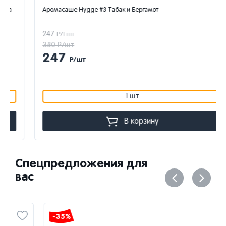
Аромасаше Hygge #3 Табак и Бергамот
247
Р/1 шт
380 Р/шт
247
Р/шт
1 шт
В корзину
Спецпредложения для
вас
-35%