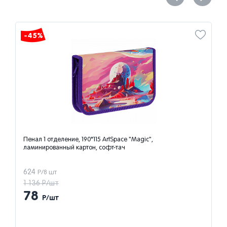
-45%
Пенал 1 отделение, 190*115 ArtSpace "Magic",
ламинированный картон, софт-тач
624
Р/8 шт
1 136 Р/шт
78
Р/шт