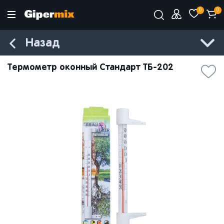
0
0
Назад
Термометр оконный Стандарт ТБ-202