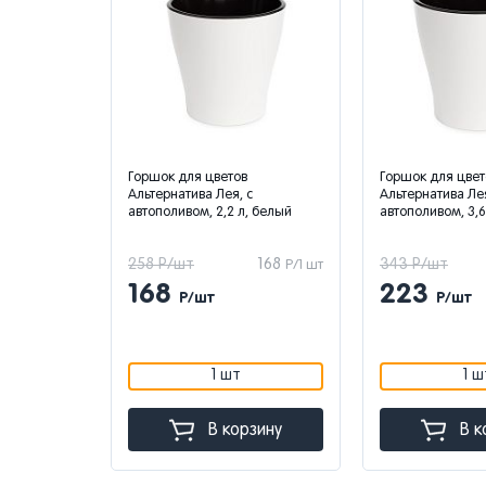
Горшок для цветов
Горшок для цвет
с
Альтернатива Лея, с
Альтернатива Лея
 светло-
автополивом, 2,2 л, белый
автополивом, 3,6
223
258 Р/шт
168
343 Р/шт
Р/1 шт
Р/1 шт
168
223
Р/шт
Р/шт
1 шт
1 ш
зину
В корзину
В к