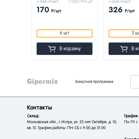
 224
1 566 Р/шт
1 020
1 506 Р/шт
Р/8 шт
Р/6 шт
170
326
Р/шт
Р/шт
6 шт
3 ш
зину
В корзину
В к
Бонусная программа
Контакты
Склад:
График 
Московская обл., г. Истра, ул. 25 лет Октября, д. 10,
Пн-Пт с 
кв. 12. График работы: ПН-СБ с 9:00 до 21:00