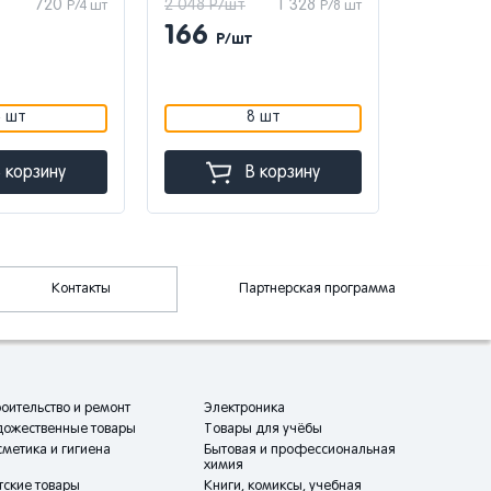
720
2 048 Р/шт
1 328
1 900 Р/ш
Р/4 шт
Р/8 шт
166
124
Р/шт
Р/
4 шт
8 шт
 корзину
В корзину
Контакты
Партнерская программа
оительство и ремонт
Электроника
дожественные товары
Товары для учёбы
метика и гигиена
Бытовая и профессиональная
химия
тские товары
Книги, комиксы, учебная