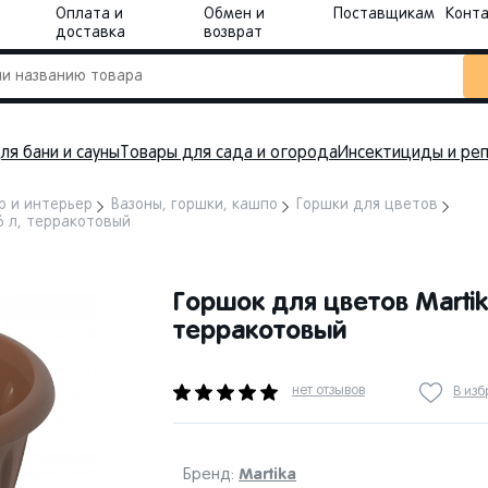
Оплата и
Обмен и
Поставщикам
Конт
доставка
возврат
ля бани и сауны
Товары для сада и огорода
Инсектициды и ре
р и интерьер
Вазоны, горшки, кашпо
Горшки для цветов
6 л, терракотовый
Горшок для цветов Martik
терракотовый
нет отзывов
В из
Martika
Бренд: