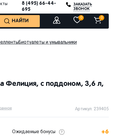
8 (495) 66-44-
акты
ЗАКАЗАТЬ
ЗВОНОК
695
0
0
НАЙТИ
пелленты
Биотуалеты и умывальники
a Фелиция, с поддоном, 3,6 л,
бранное
Артикул: 239405
+6
Ожидаемые бонусы