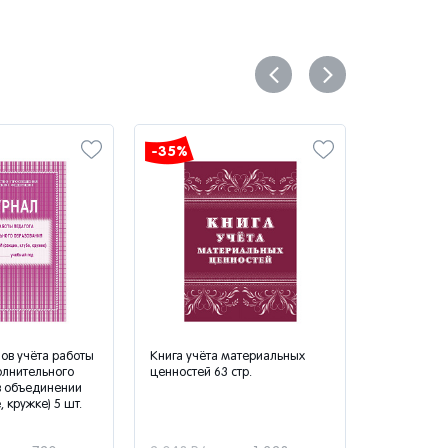
-35%
-35%
ов учёта работы
Книга учёта материальных
Журнал ко
олнительного
ценностей 63 стр.
концентра
в объединении
растворов
, кружке) 5 шт.
и стерилиз
стр., блок 