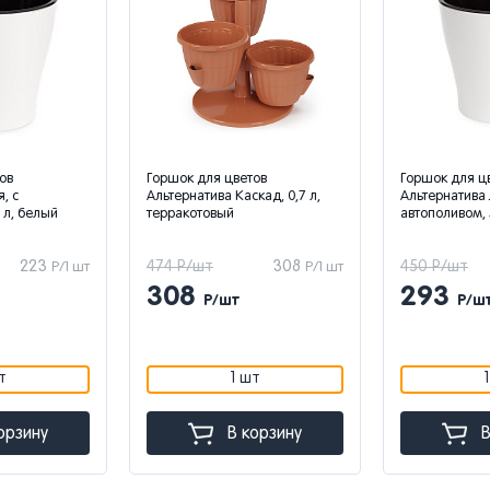
ов
Горшок для цветов
Горшок для ц
, с
Альтернатива Каскад, 0,7 л,
Альтернатива 
 л, белый
терракотовый
автополивом, 
223
474 Р/шт
308
450 Р/шт
Р/1 шт
Р/1 шт
308
293
Р/шт
Р/ш
т
1 шт
орзину
В корзину
В