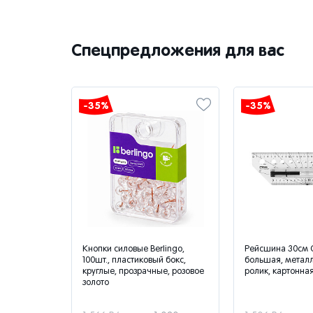
Спецпредложения для вас
-35%
-35%
и и
Кнопки силовые Berlingo,
Рейсшина 30см
олетовой
100шт., пластиковый бокс,
большая, метал
ановки 64
круглые, прозрачные, розовое
ролик, картонна
золото