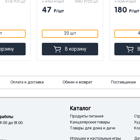
978
1 440 Р/шт
940
1 108 Р/шт
Р/3 шт
Р/20 шт
47
180
Р/шт
Р/шт
т
20 шт
орзину
В корзину
В
Оплата и доставка
Обмен и возврат
Поставщикам
Каталог
Продукты питания
Стр
работы:
Канцелярские товары
Ху
9:00 до 18:00.
Товары для дома и дачи
Кос
Игрушки и настольные игры
Де