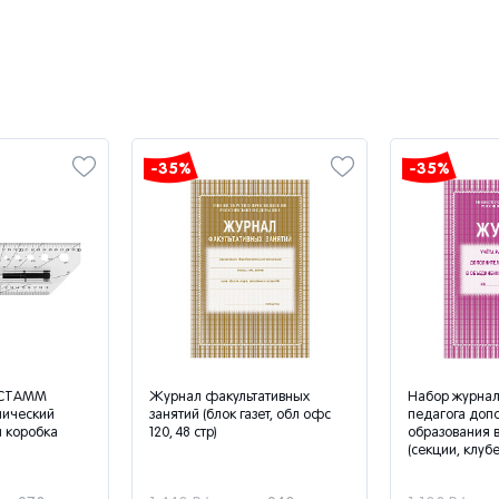
-35%
-35%
 СТАММ
Журнал факультативных
Набор журнал
лический
занятий (блок газет, обл офс
педагога доп
я коробка
120, 48 стр)
образования 
(секции, клубе