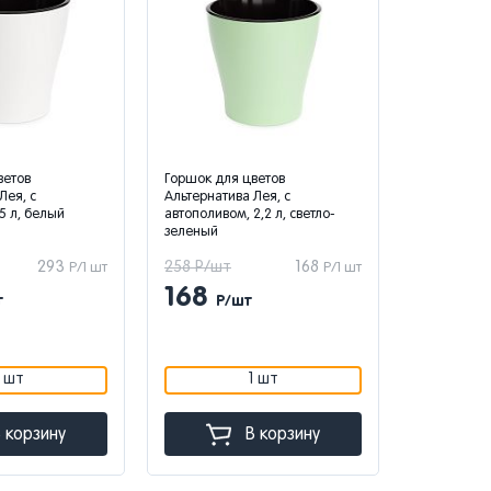
ветов
Горшок для цветов
Горшок для
Лея, с
Альтернатива Лея, с
Альтернати
5 л, белый
автополивом, 2,2 л, светло-
автополивом
зеленый
зеленый
293
258 Р/шт
168
450 Р/шт
Р/1 шт
Р/1 шт
168
293
т
Р/шт
Р
1 шт
1 шт
 корзину
В корзину