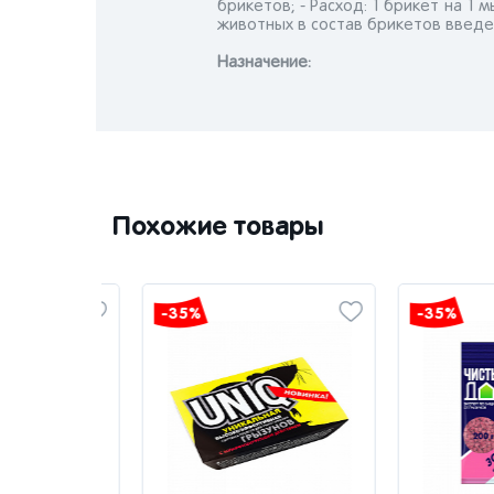
брикетов; - Расход: 1 брикет на 1
животных в состав брикетов введе
Назначениe:
Похожие товары
-35%
-35%