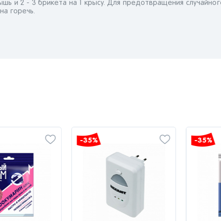
 мышь и 2 - 3 брикета на 1 крысу. Для предотвращения случайн
на горечь.
-35%
-35%