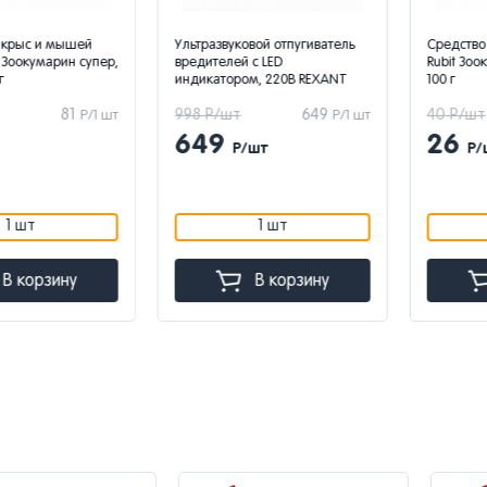
с и мышей
Ультразвуковой отпугиватель
Средство от 
умарин супер,
вредителей с LED
Rubit Зоокума
индикатором, 220В REXANT
100 г
81
998 Р/шт
649
40 Р/шт
Р/1 шт
Р/1 шт
649
26
Р/шт
Р/шт
т
1 шт
орзину
В корзину
В