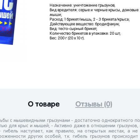
Назначение: уничтожение грызунов;
Вид вредителя: серые и черные крысы, домовые
мыши;
Расход: 1 брикет/мышь, 2 - 3 брикета/крыса;
Действующее вещество: бродифакум;
Вид: тесто-сырный брикет;
Количество брикетов в упаковке: 20 шт;
Вес: 200 г (20 x 10 г).
О товаре
Отзывы (0)
бы с мышевидными грызунами - достаточно однократного по
ю для крыс и мышей; - Активно даже в отношении грызунов, н
гибель наступает, как правило, на открытых местах, а не
оженности других особей, т.к. гибель грызунов происходит 