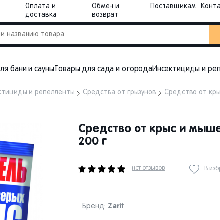
Оплата и
Обмен и
Поставщикам
Конт
доставка
возврат
ля бани и сауны
Товары для сада и огорода
Инсектициды и ре
ктициды и репелленты
Средства от грызунов
Средство от кры
Средство от крыс и мыше
200 г
нет отзывов
В из
Zarit
Бренд: