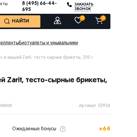
8 (495) 66-44-
акты
ЗАКАЗАТЬ
ЗВОНОК
695
0
0
НАЙТИ
пелленты
Биотуалеты и умывальники
с и мышей Zarit, тесто-сырные брикеты, 200 г
й Zarit, тесто-сырные брикеты,
бранное
Артикул: 52936
+64
Ожидаемые бонусы