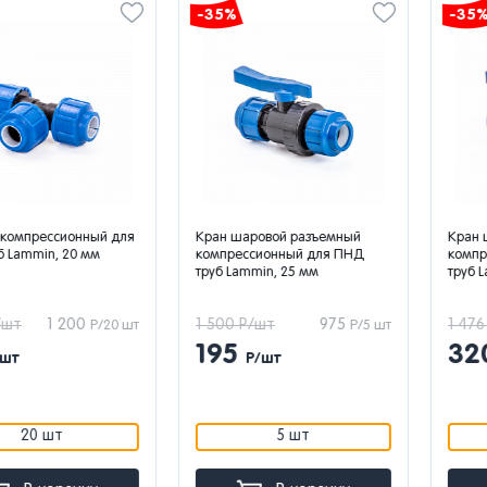
-35%
-35%
ссионный для
Кран шаровой разъемный
Кран шарово
n, 20 мм
компрессионный для ПНД
компрессион
труб Lammin, 25 мм
труб Lammin, 
1 200
1 500 Р/шт
975
1 476 Р/шт
Р/20 шт
Р/5 шт
195
320
Р/шт
Р/ш
шт
5 шт