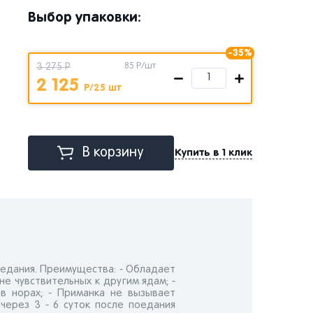
Выбор упаковки:
-35%
3 275 Р
85
Р/шт
2 125
Р/25 шт
В корзину
Купить в 1 клик
едания. Преимущества: - Обладает
е чувствительных к другим ядам; -
 в норах; - Приманка не вызывает
через 3 - 6 суток после поедания