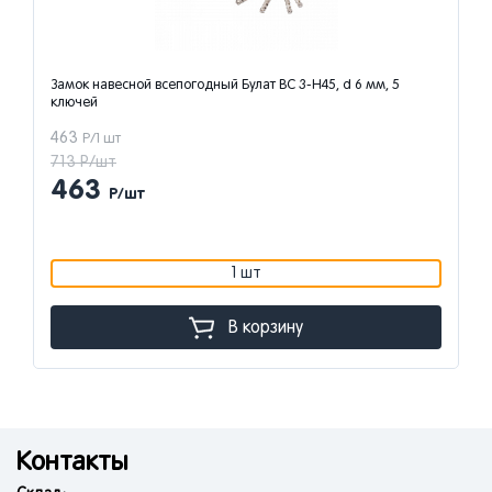
Замок навесной всепогодный Булат ВС 3-Н45, d 6 мм, 5
ключей
463
Р/1 шт
713 Р/шт
463
Р/шт
1 шт
В корзину
Контакты