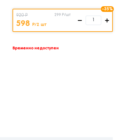
-35%
920 Р
299
Р/шт
598
Р/2 шт
Временно недоступен