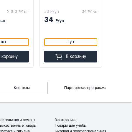
2 813
53 Р/уп
34
4 052 Р/
Р/1 шт
Р/1 уп
34
2 63
/шт
Р/уп
1 шт
1 уп
 корзину
В корзину
Контакты
Партнерская программа
оительство и ремонт
Электроника
дожественные товары
Товары для учёбы
метика и гигиена
Бытовая и профессиональная