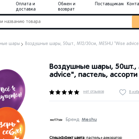
Оплата и
Обмен и
Поставщикам
Конт
доставка
возврат
ные шары
Воздушные шары, 50шт., М12/30см, MESHU "Wise advice
Воздушные шары, 50шт.,
advice", пастель, ассорти
нет отзывов
В из
Meshu
Бренд:
Спецэффект цвета:
пастель+декоратор