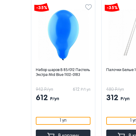
-35%
-35%
лкография
Набор шаров В 85/012 Пастель
Палочки Белые 
ки НГ,
Экстра Mid Blue 1102-0183
376
942 Р/уп
612
480 Р/уп
Р/1 шт
Р/1 уп
612
312
Р/уп
Р/уп
1 уп
1 у
зину
В корзину
В к