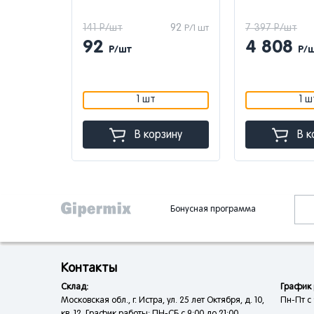
96
141 Р/шт
92
7 397 Р/шт
Р/1 шт
Р/1 шт
92
4 808
Р/шт
Р/
1 шт
1 ш
зину
В корзину
В к
Бонусная программа
Контакты
Склад:
График 
Московская обл., г. Истра, ул. 25 лет Октября, д. 10,
Пн-Пт с 