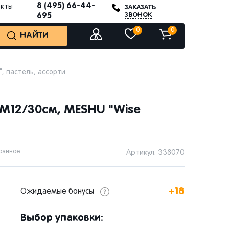
8 (495) 66-44-
акты
ЗАКАЗАТЬ
ЗВОНОК
695
0
0
НАЙТИ
", пастель, ассорти
 М12/30см, MESHU "Wise
бранное
Артикул: 338070
+18
Ожидаемые бонусы
Выбор упаковки: