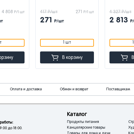
4 808
417 Р/шт
271
4 327 Р/шт
Р/1 шт
Р/1 шт
271
2 813
шт
Р/шт
Р
т
1 шт
орзину
В корзину
В
Оплата и доставка
Обмен и возврат
Поставщикам
Каталог
Продукты питания
Стр
работы:
Канцелярские товары
Ху
9:00 до 18:00.
Товары для дома и дачи
Кос