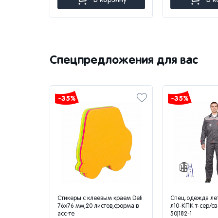
Спецпредложения для вас
-35%
-35%
ог Лаванда
Стикеры с клеевым краем Deli
Спец.одежда ле
340
76х76 мм,20 листов,форма в
л10-КПК т-сер/св
асс-те
50)182-1