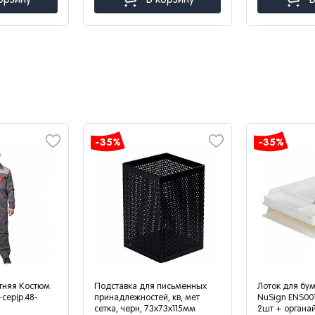
-35%
-35%
тняя Костюм
Подставка для письменных
Лоток для бум
-сер(р.48-
принадлежностей, кв, мет
NuSign ENS001
сетка, черн, 73x73x115мм
2шт + органа