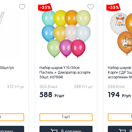
-35%
-35%
100шт/уп
Набор шаров Y 12/30см
Набор шаров
Пастель + Декоратор ассорти
Корги СДР 5ш
50шт, 6078041
ассортимен M
312
905 Р/шт
588
298 Р/уп
Р/1 уп
Р/1 шт
588
194
Р/шт
Р/уп
п
1 шт
орзину
В корзину
В