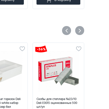
-36%
-35%
аг горизон Deli
Скобы для степлера №23/10
Сабо женск
-white набор
Deli Е0015 оцинкованные 500
6802-00101
йзер бел
шт/уп
р.38