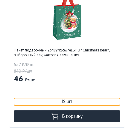
Пакет подарочный 26*32*12см MESHU "Christmas bear",
выборочный лак, матовая ламинация
552
Р/12 шт
840 Р/шт
46
Р/шт
12 шт
В корзину