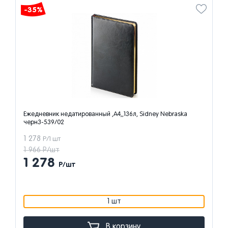
-35%
Ежедневник недатированный ,А4,,136л, Sidney Nebraska
черн3-539/02
1 278
Р/1 шт
1 966 Р/шт
1 278
Р/шт
1 шт
В корзину