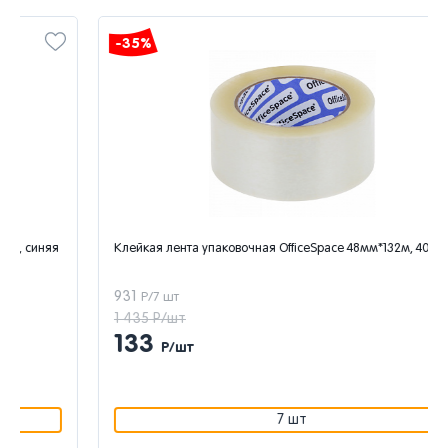
-35%
Клейкая лента упаковочная OfficeSpace 48мм*132м, 40мкм
931
Р/7 шт
1 435 Р/шт
133
Р/шт
7 шт