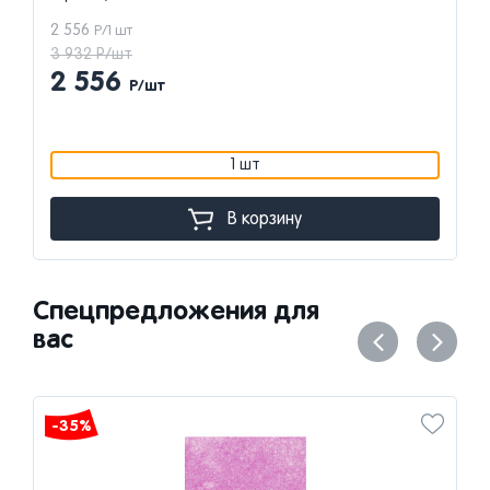
2 556
Р/1 шт
3 932 Р/шт
2 556
Р/шт
1 шт
В корзину
Спецпредложения для
вас
-35%