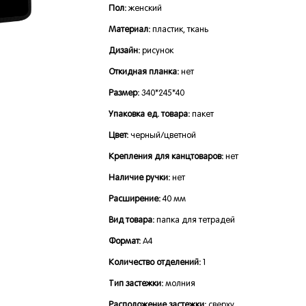
Пол:
женский
Материал:
пластик, ткань
Дизайн:
рисунок
Откидная планка:
нет
Размер:
340*245*40
Упаковка ед. товара:
пакет
Цвет:
черный/цветной
Крепления для канцтоваров:
нет
Наличие ручки:
нет
Расширение:
40 мм
Вид товара:
папка для тетрадей
Формат:
А4
Количество отделений:
1
Тип застежки:
молния
Расположение застежки:
сверху