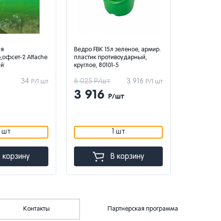
ая
Ведро FBK 15л зеленое, армир.
АИСТЕНОК 
б,офсет-2 Attache
пластик противоударный,
стиральны
ий
круглое, 80101-5
34
6 025 Р/шт
3 916
1 241 Р/ш
Р/1 шт
Р/1 шт
3 916
807
Р/шт
Р
1 шт
1 шт
 корзину
В корзину
Контакты
Партнерская программа