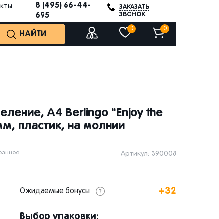
8 (495) 66-44-
акты
ЗАКАЗАТЬ
ЗВОНОК
695
0
0
НАЙТИ
ление, А4 Berlingo "Enjoy the
 мм, пластик, на молнии
бранное
Артикул: 390008
+32
Ожидаемые бонусы
Выбор упаковки: