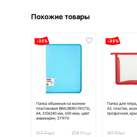
Похожие товары
-35%
-35%
 молнии с
Папка объемная на молнии
Папка для тетр
4, 1
пластиковая BRAUBERG PASTEL,
А5, пластик, мол
,
А4, 330х240 мм, 600 мкм, цвет
прозрачная, крас
cat",
аквамарин, 271970
266
317 Р/шт
206
187 Р/шт
Р/1 шт
Р/1 шт