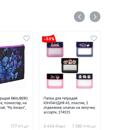
-35%
-35%
традей BRAUBERG
Папка для тетрадей
Папка объ
е, полиэстер, на
ЮНЛАНДИЯ А5, пластик, 2
пластикова
ой, "Fly Aways",
отделения, клапан на липучке,
А4, 330х240
ассорти, 274525
мятный, 27
177
2 430 Р/шт
1 580
317 Р/шт
Р/1 шт
Р/10 шт