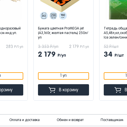
одноразовый
Бумага цветная ProMEGA jet
Тетрадь общ
см инд.уп.
(А3,160г, желтая пастель) 250л/
А5,48л,кл,ско
уп
Ice зелен/син
283
3 353 Р/уп
2 179
52 Р/шт
Р/1 уп
Р/1 уп
2 179
34
Р/уп
Р/шт
п
1 уп
орзину
В корзину
В
Оплата и доставка
Обмен и возврат
Поставщикам