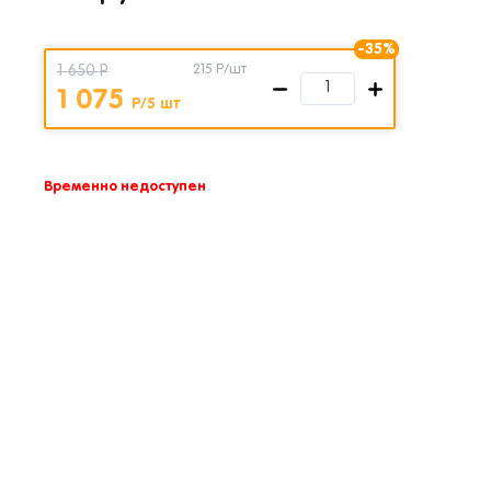
-35%
1 650 Р
215
Р/шт
1 075
Р/5 шт
Временно недоступен