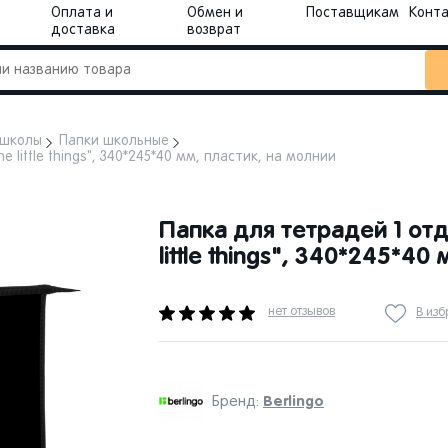
Оплата и
Обмен и
Поставщикам
Конт
доставка
возврат
 школы
Папки школьные
e little things", 340*245*40 мм, пластик, на молнии
Папка для тетрадей 1 отде
little things", 340*245*40
нет отзывов
В из
Berlingo
Бренд: