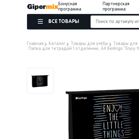
Бонусная
Партнерская
программа
программа
ВСЕ ТОВАРЫ
Главная
Каталог
Товары для учёбы
Товары для
Папка для тетрадей 1 отделение, А4 Berlingo "Enjoy th