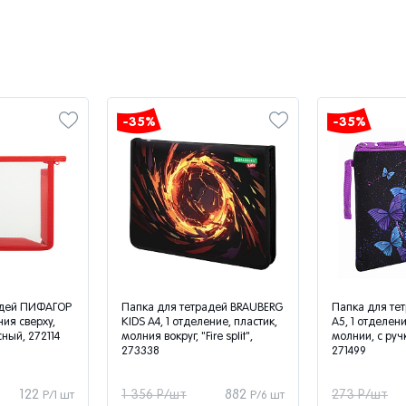
-35%
-35%
адей ПИФАГОР
Папка для тетрадей BRAUBERG
Папка для те
ния сверху,
KIDS А4, 1 отделение, пластик,
А5, 1 отделени
ный, 272114
молния вокруг, "Fire split",
молнии, с ручк
273338
271499
122
1 356 Р/шт
882
273 Р/шт
Р/1 шт
Р/6 шт