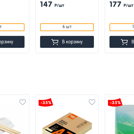
147
177
Р/шт
Р/шт
т
6 шт
орзину
В корзину
В
-35%
-35%