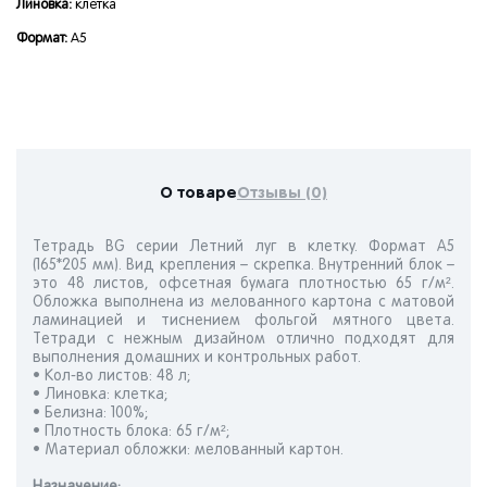
Линовка:
клетка
Формат:
А5
О товаре
Отзывы (0)
Тетрадь BG серии Летний луг в клетку. Формат А5
(165*205 мм). Вид крепления – скрепка. Внутренний блок –
это 48 листов, офсетная бумага плотностью 65 г/м².
Обложка выполнена из мелованного картона с матовой
ламинацией и тиснением фольгой мятного цвета.
Тетради с нежным дизайном отлично подходят для
выполнения домашних и контрольных работ.
• Кол-во листов: 48 л;
• Линовка: клетка;
• Белизна: 100%;
• Плотность блока: 65 г/м²;
• Материал обложки: мелованный картон.