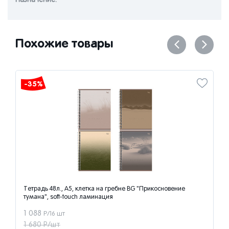
Назначениe:
Похожие товары
-35%
Тетрадь 48л., А5, клетка на гребне BG "Прикосновение
тумана", soft-touch ламинация
1 088
Р/16 шт
1 680 Р/шт