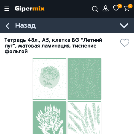
0
0
Назад
Тетрадь 48л., А5, клетка BG "Летний
луг", матовая ламинация, тиснение
фольгой