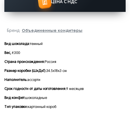
ЦЕНА С НДС
Объединенные кондитеры
Бренд:
Вид шоколада:
темный
Вес, г:
300
Страна происхождения:
Россия
Размер коробки (ШхДхГ):
34.5x18x3 см
Наполнитель:
ассорти
Срок годности от даты изготовления:
9 месяцев
Вид конфет:
шоколадные
Тип упаковки:
картонный короб