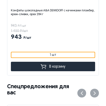
Конфеты шоколадные A&A DEMIDOFF с начинками пломбир,
крем-сливки, орех 284 г
943
Р/1 шт
1 450 Р/шт
943
Р/шт
1 шт
В корзину
Спецпредложения для
вас