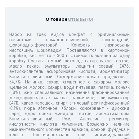
О товаре
Отзывы (0)
Набор из трех видов конфет с оригинальными
начинками: помадно-сливочной, шоколадной,
шоколадно-фруктовой. Конфеты глазированы
настоящим шоколадом. Поставляются в картонной
коробке, вес нетто - 300 г. Стоимость указана за одну
коробку. Состав: Темный шоколад: сахар, какао тёртое,
масло какао, эмульгаторы: лецитин соевый, Е476;
антиокислитель аскорбиновая кислота, ароматизатор
Ванильно-сливочный. Содержание какао продуктов -
54,7%. Начинка: сахар, сгущённое с сахаром молоко
(цельное молоко, сахар), вода питьевая, патока, коньяк
(1,8%), жир специального назначения (рафинированные
дезодорированные масла: пальмовое, ши,эмульгатор
Е471), какао-порошок, спирт этиловый ректификованный
(0,1%), пюре яблочное (яблоки, консервант - диоксид
серы), ядро ореха миндаля тёртое, ароматизаторы:
Ванильно-сливочный, Ром, Апельсин; регулятор
кислотности кислота лимонная. Возможно наличие
незначительного количества арахиса, орехов: фундука и
кешью. Противопоказано при индивидуальной