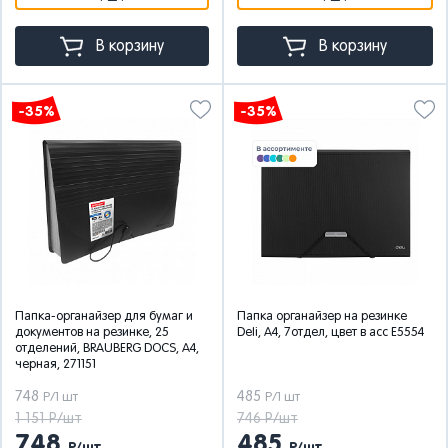
В корзину
В корзину
-35%
-35%
Папка-органайзер для бумаг и
Папка органайзер на резинке
документов на резинке, 25
Deli, А4, 7отдел, цвет в асс E5554
отделений, BRAUBERG DOCS, А4,
черная, 271151
748
485
Р/1 шт
Р/1 шт
1 151 Р/шт
746 Р/шт
748
485