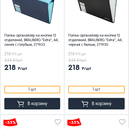
Папка-органайзер на кнопке 12
Папка-органайзер на кнопке 12
отделений, BRAUBERG "Extra", А4,
отделений, BRAUBERG "Extra", А4,
синяя с голубым, 271933
черная с белым, 271930
218
218
Р/1 шт
Р/1 шт
335 Р/шт
335 Р/шт
218
218
Р/шт
Р/шт
1 шт
1 шт
В корзину
В корзину
-35%
-35%