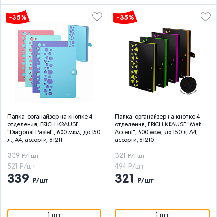
-35%
-35%
Папка-органайзер на кнопке 4
Папка-органайзер на кнопке 4
отделения, ERICH KRAUSE
отделения, ERICH KRAUSE "Matt
"Diagonal Pastel", 600 мкм, до 150
Accent", 600 мкм, до 150 л, А4,
л., А4, ассорти, 61211
ассорти, 61210
339
321
Р/1 шт
Р/1 шт
521 Р/шт
494 Р/шт
339
321
Р/шт
Р/шт
1 шт
1 шт