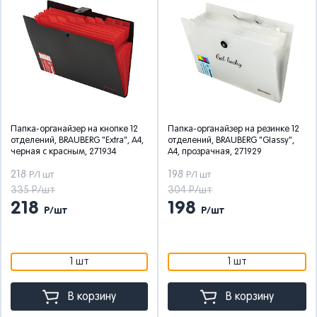
Папка-органайзер на кнопке 12
Папка-органайзер на резинке 12
отделений, BRAUBERG "Extra", А4,
отделений, BRAUBERG "Glassy",
черная с красным, 271934
А4, прозрачная, 271929
218
198
Р/1 шт
Р/1 шт
335 Р/шт
304 Р/шт
218
198
Р/шт
Р/шт
1 шт
1 шт
В корзину
В корзину