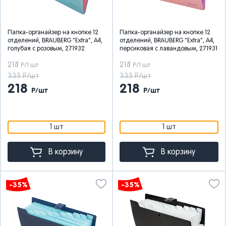
Папка-органайзер на кнопке 12
Папка-органайзер на кнопке 12
отделений, BRAUBERG "Extra", А4,
отделений, BRAUBERG "Extra", А4,
голубая с розовым, 271932
персиковая с лавандовым, 271931
218
218
Р/1 шт
Р/1 шт
335 Р/шт
335 Р/шт
218
218
Р/шт
Р/шт
1 шт
1 шт
В корзину
В корзину
-35%
-35%