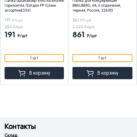
Папка органайзер Vivid на кнопке
Папка для конференций
горизонтА6 12отдел РР 0,6мм
BRAUBERG, А4, 6 отделений,
ассортимE5561
черная, Россия, 226015
191
861
Р/1 шт
Р/1 шт
294 Р/шт
1 324 Р/шт
191
861
Р/шт
Р/шт
1 шт
1 шт
В корзину
В корзину
Контакты
Склад: