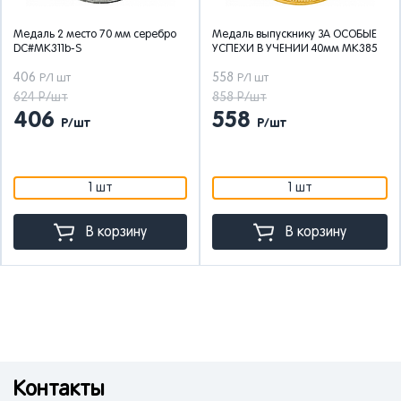
Медаль 2 место 70 мм серебро
Медаль выпускнику ЗА ОСОБЫЕ
DC#MK311b-S
УСПЕХИ В УЧЕНИИ 40мм MK385
406
558
Р/1 шт
Р/1 шт
624 Р/шт
858 Р/шт
406
558
Р/шт
Р/шт
1 шт
1 шт
В корзину
В корзину
Контакты