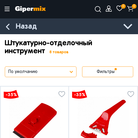
0
0
Назад
Штукатурно-отделочный
инструмент
8 товаров
Фильтры
-35%
-35%