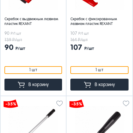
Скребок с выдвижным лезвием
Скребок с фиксированным
пластик REXANT
лезвием пластик REXANT
90
107
Р/1 шт
Р/1 шт
139 Р/шт
164 Р/шт
90
107
Р/шт
Р/шт
1 шт
1 шт
В корзину
В корзину
-35%
-35%