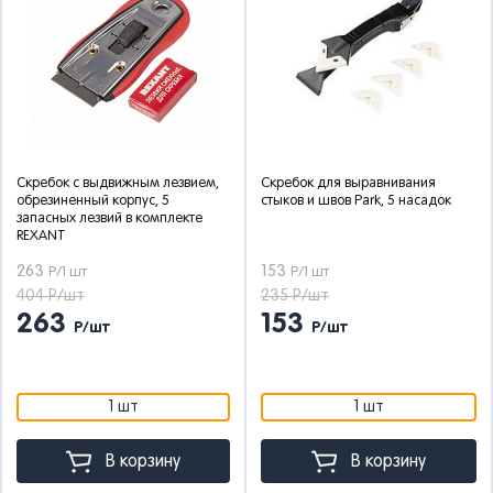
Скребок с выдвижным лезвием,
Скребок для выравнивания
обрезиненный корпус, 5
стыков и швов Park, 5 насадок
запасных лезвий в комплекте
REXANT
263
153
Р/1 шт
Р/1 шт
404 Р/шт
235 Р/шт
263
153
Р/шт
Р/шт
1 шт
1 шт
В корзину
В корзину