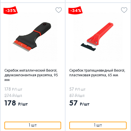
-35%
-34%
Скребок металлический Beorol,
Скребок трапециевидный Beorol,
двухкомпонентная рукоятка, 95
пластиковая рукоятка, 65 мм
мм
178
57
Р/1 шт
Р/1 шт
274 Р/шт
87 Р/шт
178
57
Р/шт
Р/шт
1 шт
1 шт