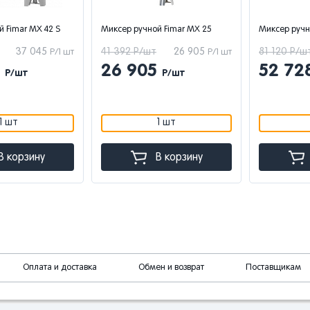
 Fimar MX 42 S
Миксер ручной Fimar MX 25
Миксер ручн
37 045
41 392 Р/шт
26 905
81 120 Р/ш
Р/1 шт
Р/1 шт
5
26 905
52 72
Р/шт
Р/шт
1 шт
1 шт
В корзину
В корзину
Оплата и доставка
Обмен и возврат
Поставщикам