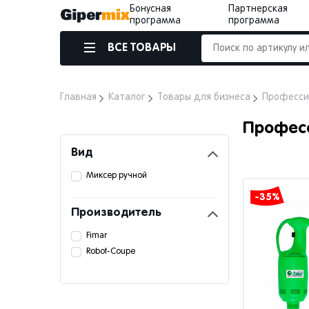
Бонусная
Партнерская
программа
программа
ВСЕ ТОВАРЫ
Главная
Каталог
Товары для бизнеса
Професси
Профес
Вид
Миксер ручной
-35%
Производитель
Fimar
Robot-Coupe