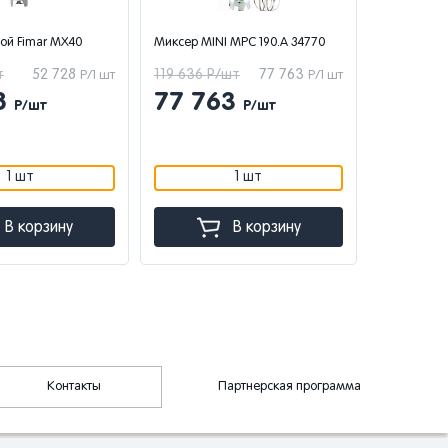
ой Fimar MX40
Миксер MINI MPС 190.A 34770
т
52 728
119 636 Р/шт
77 763
Р/1 шт
Р/1 шт
8
77 763
Р/шт
Р/шт
1 шт
1 шт
В корзину
В корзину
Контакты
Партнерская программа