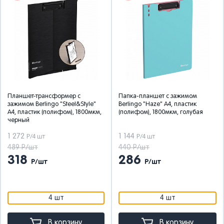
Планшет-трансформер с
Папка-планшет с зажимом
зажимом Berlingo "Steel&Style"
Berlingo "Haze" А4, пластик
А4, пластик (полифом), 1800мкм,
(полифом), 1800мкм, голубая
черный
1 272
1 144
Р/4 шт
Р/4 шт
489 Р/шт
440 Р/шт
318
286
Р/шт
Р/шт
4 шт
4 шт
В корзину
В корзину