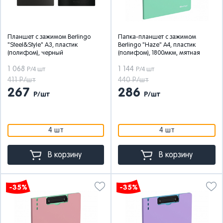
Планшет с зажимом Berlingo
Папка-планшет с зажимом
"Steel&Style" А3, пластик
Berlingo "Haze" А4, пластик
(полифом), черный
(полифом), 1800мкм, мятная
1 068
1 144
Р/4 шт
Р/4 шт
411 Р/шт
440 Р/шт
267
286
Р/шт
Р/шт
4 шт
4 шт
В корзину
В корзину
-35%
-35%