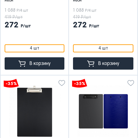
неон
неон
1 088
1 088
Р/4 шт
Р/4 шт
419 Р/шт
419 Р/шт
272
272
Р/шт
Р/шт
4 шт
4 шт
В корзину
В корзину
-35%
-35%