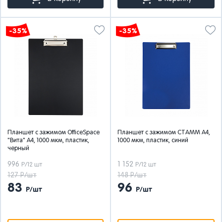
-35%
-35%
Планшет с зажимом OfficeSpace
Планшет с зажимом СТАММ А4,
"Вита" А4, 1000 мкм, пластик,
1000 мкм, пластик, синий
черный
996
1 152
Р/12 шт
Р/12 шт
127 Р/шт
148 Р/шт
83
96
Р/шт
Р/шт