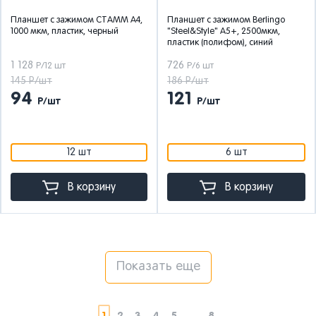
Планшет с зажимом СТАММ А4,
Планшет с зажимом Berlingo
1000 мкм, пластик, черный
"Steel&Style" А5+, 2500мкм,
пластик (полифом), синий
1 128
726
Р/12 шт
Р/6 шт
145 Р/шт
186 Р/шт
94
121
Р/шт
Р/шт
12 шт
6 шт
В корзину
В корзину
Показать еще
1
2
3
4
5
...
8