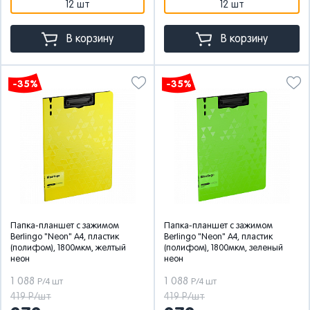
12 шт
12 шт
В корзину
В корзину
-35%
-35%
Папка-планшет с зажимом
Папка-планшет с зажимом
Berlingo "Neon" А4, пластик
Berlingo "Neon" А4, пластик
(полифом), 1800мкм, желтый
(полифом), 1800мкм, зеленый
неон
неон
1 088
1 088
Р/4 шт
Р/4 шт
419 Р/шт
419 Р/шт