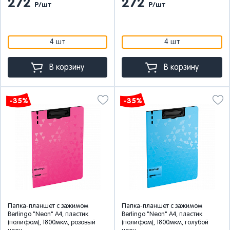
272
272
Р/шт
Р/шт
4 шт
4 шт
В корзину
В корзину
-35%
-35%
Папка-планшет с зажимом
Папка-планшет с зажимом
Berlingo "Neon" А4, пластик
Berlingo "Neon" А4, пластик
(полифом), 1800мкм, розовый
(полифом), 1800мкм, голубой