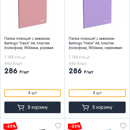
Папка-планшет с зажимом
Папка-планшет с зажимом
Berlingo "Haze" А4, пластик
Berlingo "Haze" А4, пластик
(полифом), 1800мкм, розовая
(полифом), 1800мкм, сиреневая
1 144
1 144
Р/4 шт
Р/4 шт
440 Р/шт
440 Р/шт
286
286
Р/шт
Р/шт
4 шт
4 шт
В корзину
В корзину
-35%
-35%