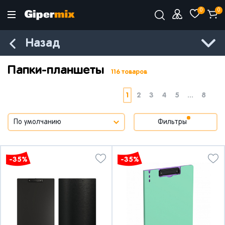
0
0
Назад
Папки-планшеты
116 товаров
1
2
3
4
5
...
8
Фильтры
-35%
-35%