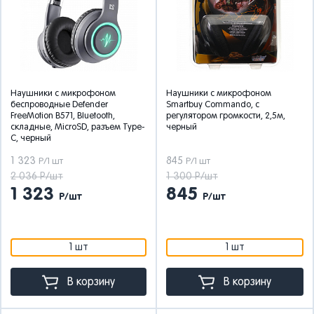
Наушники с микрофоном
Наушники с микрофоном
беспроводные Defender
Smartbuy Commando, с
FreeMotion B571, Bluetooth,
регулятором громкости, 2,5м,
складные, MicroSD, разъем Type-
черный
C, черный
1 323
845
Р/1 шт
Р/1 шт
2 036 Р/шт
1 300 Р/шт
1 323
845
Р/шт
Р/шт
1 шт
1 шт
В корзину
В корзину