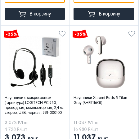
В корзину
В корзину
-35%
-35%
Наушники с микрофоном
Наушники Xiaomi Buds 5 Titan
(гарнитура) LOGITECH PC 960,
Gray (BHR8116GL)
проводная, компьютерная, 2,4 м,
стерео, USB, черная, 981-000100
3 073
11 037
Р/1 шт
Р/1 шт
4 728 Р/шт
16 980 Р/шт
3 073
11 037
Р/шт
Р/шт