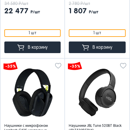
34 580 Р/шт
2 780 Р/шт
22 477
1 807
Р/шт
Р/шт
1 шт
1 шт
В корзину
В корзину
-35%
-35%
Наушники с микрофоном
Наушники JBL Tune 520BT Black