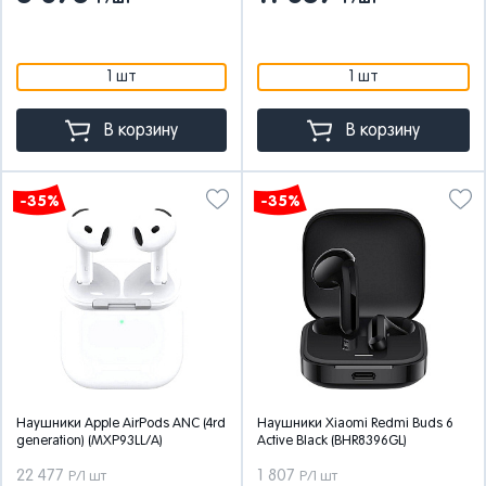
1 шт
1 шт
В корзину
В корзину
-35%
-35%
Наушники Apple AirPods ANC (4rd
Наушники Xiaomi Redmi Buds 6
generation) (MXP93LL/A)
Active Black (BHR8396GL)
22 477
1 807
Р/1 шт
Р/1 шт