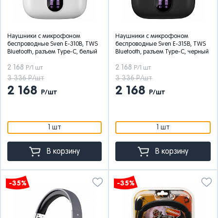
Наушники с микрофоном
Наушники с микрофоном
беспроводные Sven E-310B, TWS
беспроводные Sven E-315B, TWS
Bluetooth, разъем Type-C, белый
Bluetooth, разъем Type-C, черный
2 168
2 168
Р/1 шт
Р/1 шт
3 336 Р/шт
3 336 Р/шт
2 168
2 168
Р/шт
Р/шт
1 шт
1 шт
В корзину
В корзину
-35%
-35%