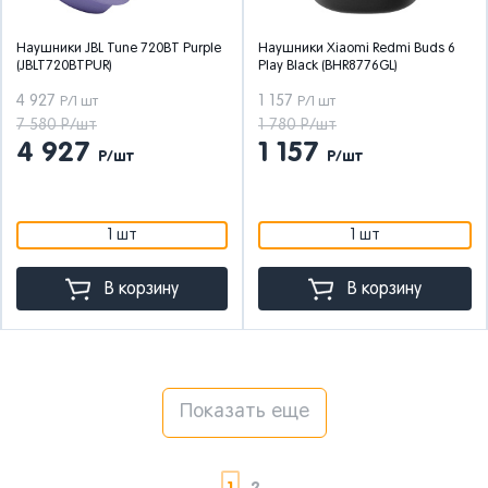
Наушники JBL Tune 720BT Purple
Наушники Xiaomi Redmi Buds 6
(JBLT720BTPUR)
Play Black (BHR8776GL)
4 927
1 157
Р/1 шт
Р/1 шт
7 580 Р/шт
1 780 Р/шт
4 927
1 157
Р/шт
Р/шт
1 шт
1 шт
В корзину
В корзину
Показать еще
1
2