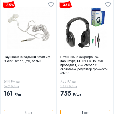
-35%
-35%
Наушники-вкладыши SmartBuy
Наушники с микрофоном
"Color Trend", 1,2м, белый
(гарнитура) DEFENDER HN-750,
проводная, 2 м, стерео с
оголовьем, регулятор громкости,
63750
644
755
Р/4 шт
Р/1 шт
247 Р/шт
1 161 Р/шт
161
755
Р/шт
Р/шт
4 шт
1 шт