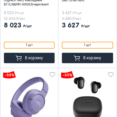
Logitech G435 накладные
(JBLT520BTBLK)
BT/USB(981-001053)черн/желт
8 023
3 627
Р/1 шт
Р/1 шт
12 343 Р/шт
5 580 Р/шт
8 023
3 627
Р/шт
Р/шт
1 шт
1 шт
В корзину
В корзину
-35%
-35%