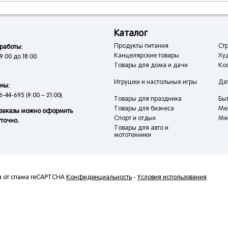
Каталог
Продукты питания
Стр
работы:
Канцелярские товары
Ху
9:00 до 18:00.
Товары для дома и дачи
Кос
Игрушки и настольные игры
Де
ны:
6-44-695 (9:00 – 21:00).
Товары для праздника
Быт
Товары для бизнеса
Ме
заказы можно оформить
Спорт и отдых
Ме
уточно.
Товары для авто и
мототехники
а от спама reCAPTCHA
Конфиденциальность
-
Условия использования