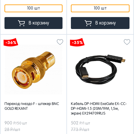
100 шт
100 шт
В корзину
В корзину
-36%
-35%
Переход гнездо F - штекер BNC
Кабель DP-HDMI ExeGate EX-CC-
GOLD REXANT
DP-HDMI-1.5 (20M/19M, 1,5м,
экран) EX294709RUS
900
502
Р/50 шт
Р/1 шт
28 Р/шт
773 Р/шт