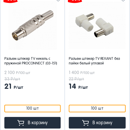
Разъем штекер TV никель c
Разъем штекер TV REXANT без
пружиной PROCONNECT (03-151)
пайки белый угловой
2 100
1 400
Р/100 шт
Р/100 шт
33 Р/шт
22 Р/шт
21
14
Р/шт
Р/шт
100 шт
100 шт
В корзину
В корзину