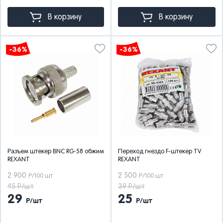
В корзину
В корзину
-36%
-36%
Разъем штекер BNC RG-58 обжим
Переход гнездо F-штекер TV
REXANT
REXANT
2 900
2 500
Р/100 шт
Р/100 шт
45 Р/шт
39 Р/шт
29
25
Р/шт
Р/шт