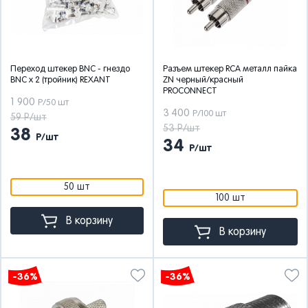
Переход штекер BNC - гнездо
Разъем штекер RCA металл пайка
BNC x 2 (тройник) REXANT
ZN черный/красный
PROCONNECT
1 900
Р/50 шт
3 400
Р/100 шт
59 Р/шт
53 Р/шт
38
Р/шт
34
Р/шт
50 шт
100 шт
В корзину
В корзину
-36%
-36%