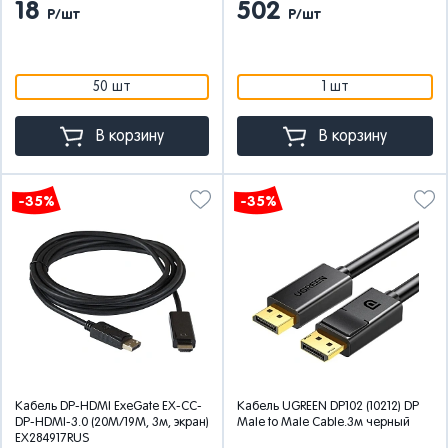
18
502
Р/шт
Р/шт
50 шт
1 шт
В корзину
В корзину
-35%
-35%
Кабель DP-HDMI ExeGate EX-CC-
Кабель UGREEN DP102 (10212) DP
DP-HDMI-3.0 (20M/19M, 3м, экран)
Male to Male Cable.3м черный
EX284917RUS