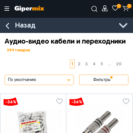
0
0
Назад
Аудио-видео кабели и переходники
289 товаров
1
2
3
4
5
...
20
Фильтры
-36%
-36%