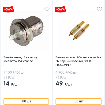
-36%
-36%
Разъём гнездо F на корпус с
Разъем штекер RCA металл пайка
контактом PROconnect
ZN чёрный/красный GOLD
PROCONNECT
1 400
4 900
Р/100 шт
Р/100 шт
22 Р/шт
76 Р/шт
14
49
Р/шт
Р/шт
100 шт
100 шт