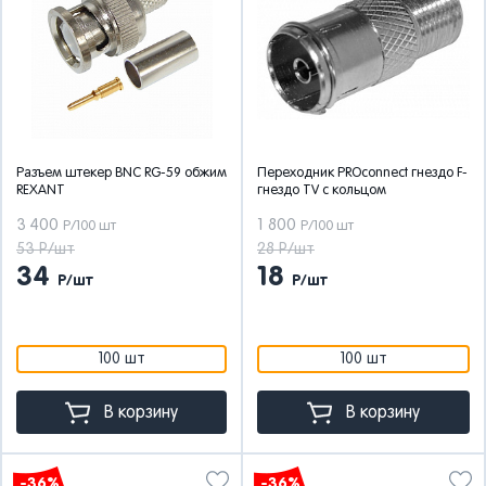
Разъем штекер BNC RG-59 обжим
Переходник PROconnect гнездо F-
REXANT
гнездо TV с кольцом
3 400
1 800
Р/100 шт
Р/100 шт
53 Р/шт
28 Р/шт
34
18
Р/шт
Р/шт
100 шт
100 шт
В корзину
В корзину
-36%
-36%