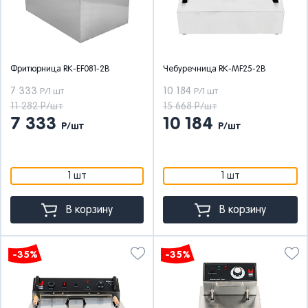
Фритюрница RK-EF081-2B
Чебуречница RK-MF25-2B
7 333
10 184
Р/1 шт
Р/1 шт
11 282 Р/шт
15 668 Р/шт
7 333
10 184
Р/шт
Р/шт
1 шт
1 шт
В корзину
В корзину
-35%
-35%