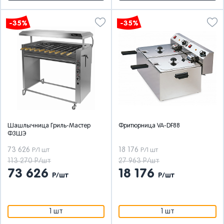
-35%
-35%
Шашлычница Гриль-Мастер
Фритюрница VA-DF88
Ф3ШЭ
73 626
18 176
Р/1 шт
Р/1 шт
113 270 Р/шт
27 963 Р/шт
73 626
18 176
Р/шт
Р/шт
1 шт
1 шт