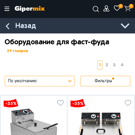
0
0
Назад
Оборудование для фаст-фуда
59 товаров
1
2
3
4
Фильтры
-35%
-35%