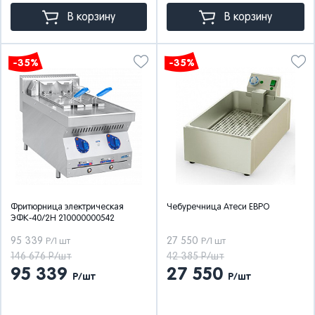
В корзину
В корзину
-35%
-35%
Фритюрница электрическая
Чебуречница Атеси ЕВРО
ЭФК-40/2Н 210000000542
95 339
27 550
Р/1 шт
Р/1 шт
146 676 Р/шт
42 385 Р/шт
95 339
27 550
Р/шт
Р/шт