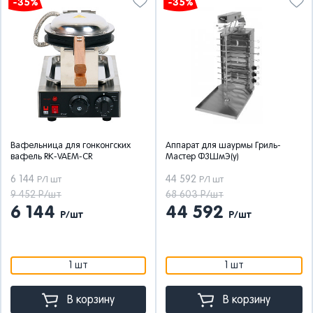
-35%
-35%
Вафельница для гонконгских
Аппарат для шаурмы Гриль-
вафель RK-VAEM-CR
Мастер Ф3ШмЭ(у)
6 144
44 592
Р/1 шт
Р/1 шт
9 452 Р/шт
68 603 Р/шт
6 144
44 592
Р/шт
Р/шт
1 шт
1 шт
В корзину
В корзину