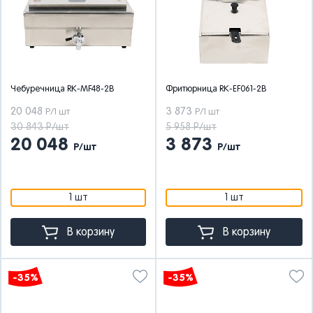
Чебуречница RK-MF48-2B
Фритюрница RK-EF061-2B
20 048
3 873
Р/1 шт
Р/1 шт
30 843 Р/шт
5 958 Р/шт
20 048
3 873
Р/шт
Р/шт
1 шт
1 шт
В корзину
В корзину
-35%
-35%