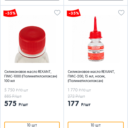
-35%
-35%
Силиконовое масло REXANT,
Силиконовое масло REXANT,
ПМС-1000 (Полиметилсилоксан)
ПМС-200, 15 мл, носик,
100 мл
(Полиметилсилоксан)
5 750
1 770
Р/10 шт
Р/10 шт
885 Р/шт
272 Р/шт
575
177
Р/шт
Р/шт
10 шт
10 шт