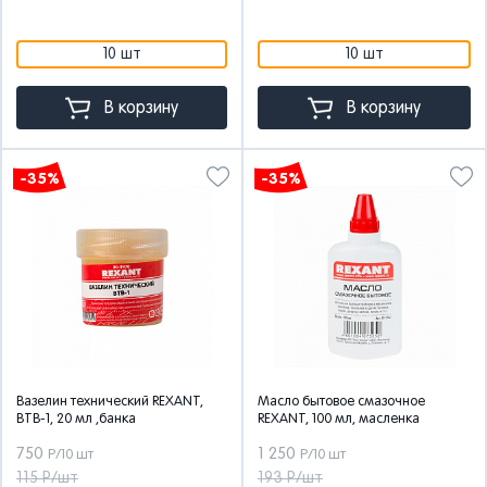
10 шт
10 шт
В корзину
В корзину
-35%
-35%
Вазелин технический REXANT,
Масло бытовое смазочное
ВТВ-1, 20 мл ,банка
REXANT, 100 мл, масленка
750
1 250
Р/10 шт
Р/10 шт
115 Р/шт
193 Р/шт