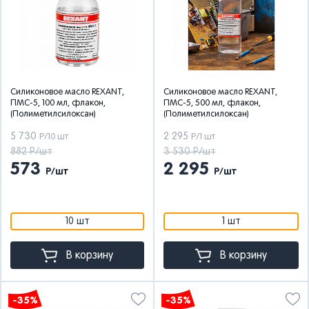
Силиконовое масло REXANT,
Силиконовое масло REXANT,
ПМС-5, 100 мл, флакон,
ПМС-5, 500 мл, флакон,
(Полиметилсилоксан)
(Полиметилсилоксан)
5 730
2 295
Р/10 шт
Р/1 шт
882 Р/шт
3 530 Р/шт
573
2 295
Р/шт
Р/шт
10 шт
1 шт
В корзину
В корзину
-35%
-35%