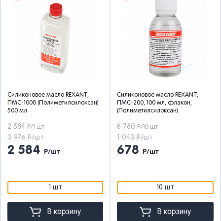
Силиконовое масло REXANT,
Силиконовое масло REXANT,
ПМС-1000 (Полиметилсилоксан)
ПМС-200, 100 мл, флакон,
500 мл
(Полиметилсилоксан)
2 584
6 780
Р/1 шт
Р/10 шт
3 976 Р/шт
1 043 Р/шт
2 584
678
Р/шт
Р/шт
1 шт
10 шт
В корзину
В корзину