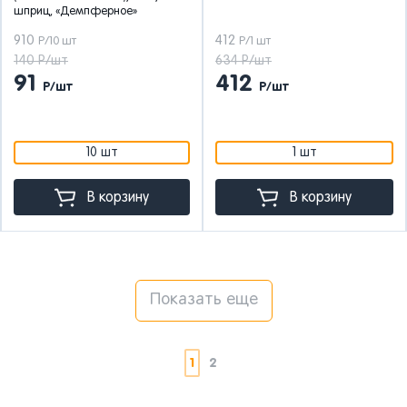
шприц, «Демпферное»
910
412
Р/10 шт
Р/1 шт
140 Р/шт
634 Р/шт
91
412
Р/шт
Р/шт
10 шт
1 шт
В корзину
В корзину
Показать еще
1
2