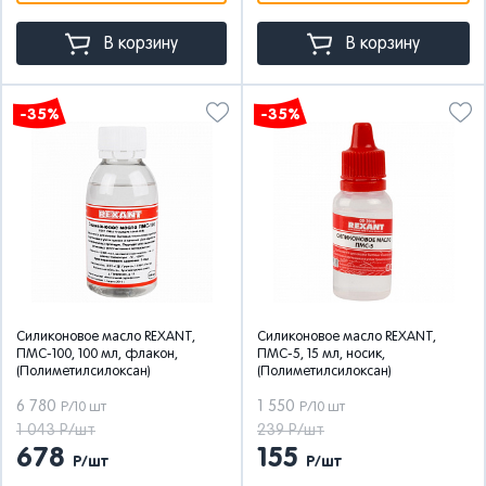
В корзину
В корзину
-35%
-35%
Силиконовое масло REXANT,
Силиконовое масло REXANT,
ПМС-100, 100 мл, флакон,
ПМС-5, 15 мл, носик,
(Полиметилсилоксан)
(Полиметилсилоксан)
6 780
1 550
Р/10 шт
Р/10 шт
1 043 Р/шт
239 Р/шт
678
155
Р/шт
Р/шт